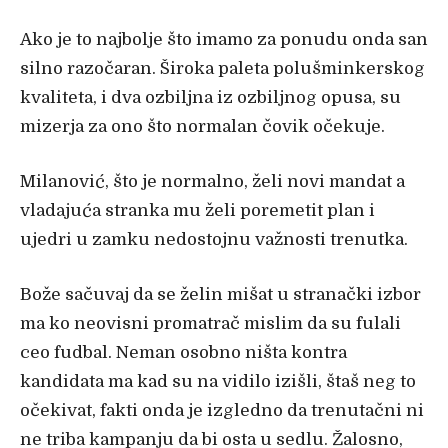
Ako je to najbolje što imamo za ponudu onda san
silno razočaran. Široka paleta polušminkerskog
kvaliteta, i dva ozbiljna iz ozbiljnog opusa, su
mizerja za ono što normalan čovik očekuje.
Milanović, što je normalno, želi novi mandat a
vladajuća stranka mu želi poremetit plan i
ujedri u zamku nedostojnu važnosti trenutka.
Bože sačuvaj da se želin mišat u stranački izbor
ma ko neovisni promatrač mislim da su fulali
ceo fudbal. Neman osobno ništa kontra
kandidata ma kad su na vidilo izišli, štaš neg to
očekivat, fakti onda je izgledno da trenutačni ni
ne triba kampanju da bi osta u sedlu. Žalosno,