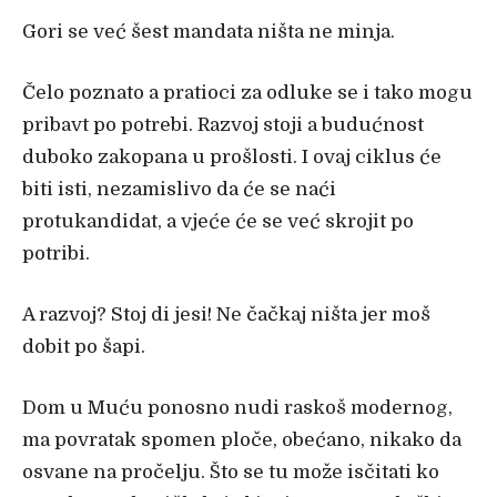
Gori se već šest mandata ništa ne minja.
Čelo poznato a pratioci za odluke se i tako mogu
pribavt po potrebi. Razvoj stoji a budućnost
duboko zakopana u prošlosti. I ovaj ciklus će
biti isti, nezamislivo da će se naći
protukandidat, a vjeće će se već skrojit po
potribi.
A razvoj? Stoj di jesi! Ne čačkaj ništa jer moš
dobit po šapi.
Dom u Muću ponosno nudi raskoš modernog,
ma povratak spomen ploče, obećano, nikako da
osvane na pročelju. Što se tu može isčitati ko