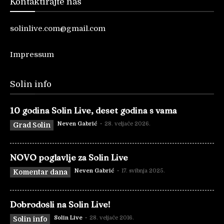
Kontaktirajte nas
solinlive.com@gmail.com
Impressum
Solin info
10 godina Solin Live, deset godina s vama
Neven Gabrić
-
28. veljače 2026.
Grad Solin
NOVO poglavlje za Solin Live
Neven Gabrić
-
17. svibnja 2025.
Komentar dana
Dobrodošli na Solin Live!
Solin Live
-
28. veljače 2016.
Solin info