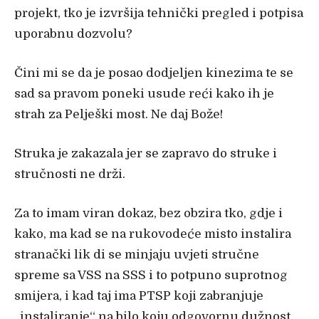
projekt, tko je izvršija tehnički pregled i potpisa
uporabnu dozvolu?
Čini mi se da je posao dodjeljen kinezima te se
sad sa pravom poneki usude reći kako ih je
strah za Pelješki most. Ne daj Bože!
Struka je zakazala jer se zapravo do struke i
stručnosti ne drži.
Za to imam viran dokaz, bez obzira tko, gdje i
kako, ma kad se na rukovodeće misto instalira
stranački lik di se minjaju uvjeti stručne
spreme sa VSS na SSS i to potpuno suprotnog
smijera, i kad taj ima PTSP koji zabranjuje
„instaliranje“ na bilo koju odgovornu dužnost,