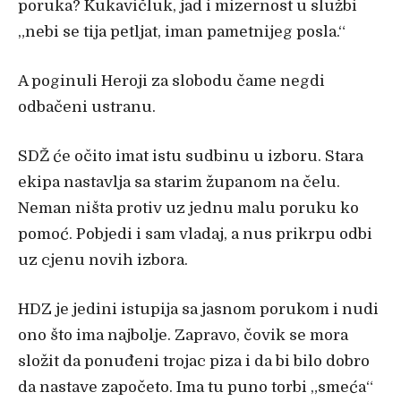
poruka? Kukavičluk, jad i mizernost u službi
„nebi se tija petljat, iman pametnijeg posla.“
A poginuli Heroji za slobodu čame negdi
odbačeni ustranu.
SDŽ će očito imat istu sudbinu u izboru. Stara
ekipa nastavlja sa starim županom na čelu.
Neman ništa protiv uz jednu malu poruku ko
pomoć. Pobjedi i sam vladaj, a nus prikrpu odbi
uz cjenu novih izbora.
HDZ je jedini istupija sa jasnom porukom i nudi
ono što ima najbolje. Zapravo, čovik se mora
složit da ponuđeni trojac piza i da bi bilo dobro
da nastave započeto. Ima tu puno torbi „smeća“