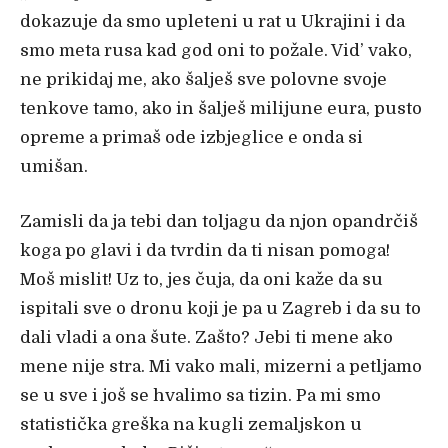
dokazuje da smo upleteni u rat u Ukrajini i da
smo meta rusa kad god oni to požale. Vid’ vako,
ne prikidaj me, ako šalješ sve polovne svoje
tenkove tamo, ako in šalješ milijune eura, pusto
opreme a primaš ode izbjeglice e onda si
umišan.
Zamisli da ja tebi dan toljagu da njon opandrčiš
koga po glavi i da tvrdin da ti nisan pomoga!
Moš mislit! Uz to, jes čuja, da oni kaže da su
ispitali sve o dronu koji je pa u Zagreb i da su to
dali vladi a ona šute. Zašto? Jebi ti mene ako
mene nije stra. Mi vako mali, mizerni a petljamo
se u sve i još se hvalimo sa tizin. Pa mi smo
statistička greška na kugli zemaljskon u