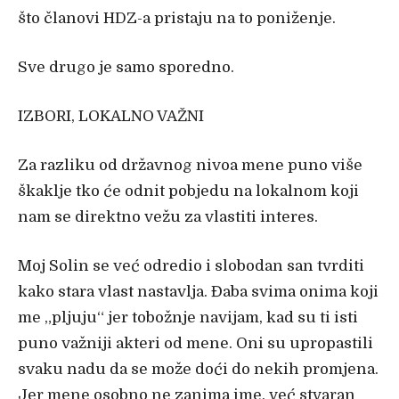
što članovi HDZ-a pristaju na to poniženje.
Sve drugo je samo sporedno.
IZBORI, LOKALNO VAŽNI
Za razliku od državnog nivoa mene puno više
škaklje tko će odnit pobjedu na lokalnom koji
nam se direktno vežu za vlastiti interes.
Moj Solin se već odredio i slobodan san tvrditi
kako stara vlast nastavlja. Đaba svima onima koji
me „pljuju“ jer tobožnje navijam, kad su ti isti
puno važniji akteri od mene. Oni su upropastili
svaku nadu da se može doći do nekih promjena.
Jer mene osobno ne zanima ime, već stvaran