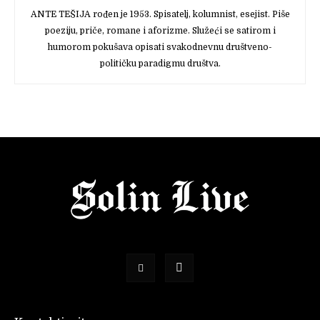
ANTE TEŠIJA rođen je 1953. Spisatelj, kolumnist, esejist. Piše
poeziju, priče, romane i aforizme. Služeći se satirom i
humorom pokušava opisati svakodnevnu društveno-
političku paradigmu društva.