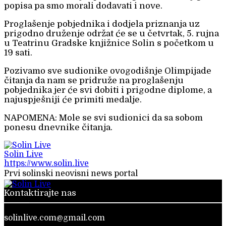
popisa pa smo morali dodavati i nove.
Proglašenje pobjednika i dodjela priznanja uz
prigodno druženje održat će se u četvrtak, 5. rujna
u Teatrinu Gradske knjižnice Solin s početkom u
19 sati.
Pozivamo sve sudionike ovogodišnje Olimpijade
čitanja da nam se pridruže na proglašenju
pobjednika jer će svi dobiti i prigodne diplome, a
najuspješniji će primiti medalje.
NAPOMENA: Mole se svi sudionici da sa sobom
ponesu dnevnike čitanja.
Solin Live
https://www.solin.live
Prvi solinski neovisni news portal
Kontaktirajte nas
solinlive.com@gmail.com