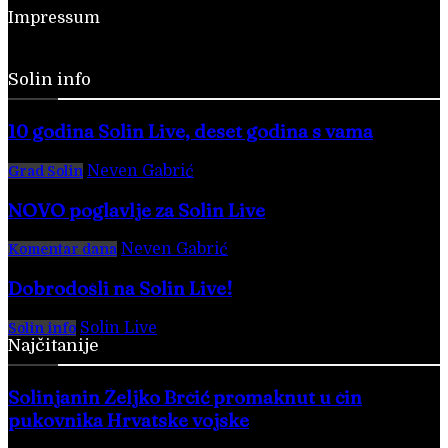
Impressum
Solin info
10 godina Solin Live, deset godina s vama
Neven Gabrić
-
28. veljače 2026.
Grad Solin
NOVO poglavlje za Solin Live
Neven Gabrić
-
17. svibnja 2025.
Komentar dana
Dobrodošli na Solin Live!
Solin Live
-
28. veljače 2016.
Solin info
Najčitanije
Solinjanin Željko Brčić promaknut u čin
pukovnika Hrvatske vojske