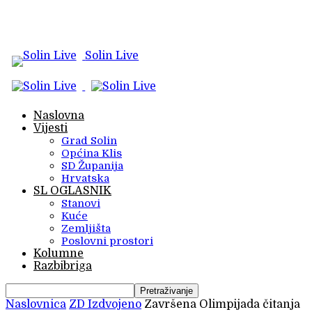
Solin Live
Naslovna
Vijesti
Grad Solin
Općina Klis
SD Županija
Hrvatska
SL OGLASNIK
Stanovi
Kuće
Zemljišta
Poslovni prostori
Kolumne
Razbibriga
Naslovnica
ZD Izdvojeno
Završena Olimpijada čitanja