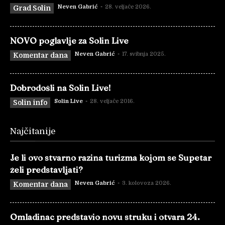
Neven Gabrić
-
28. veljače 2026.
Grad Solin
NOVO poglavlje za Solin Live
Neven Gabrić
-
17. svibnja 2025.
Komentar dana
Dobrodošli na Solin Live!
Solin Live
-
28. veljače 2016.
Solin info
Najčitanije
Je li ovo stvarno razina turizma kojom se Supetar
želi predstavljati?
Neven Gabrić
-
3. kolovoza 2026.
Komentar dana
Omladinac predstavio novu struku i otvara 24.