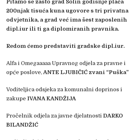
Pitamo se zašto grad Solin godišnje plaća
200njak tisuća kuna ugovore s tri privatna
odvjetnika, a grad već ima šest zaposlenih
dipl.iur ili ti ga diplomiranih pravnika.
Redom ćemo predstaviti gradske dipl.iur.
Alfa i Omegaaaaa Upravnog odjela za pravne i
opće poslove,
ANTE LJUBIČIĆ zvani “Puška”
Voditeljica odsjeka za komunalni doprinos i
zakupe
IVANA KANDŽIJA
Pročelnik odjela za javne djelatnosti
DARKO
BILANDŽIĆ