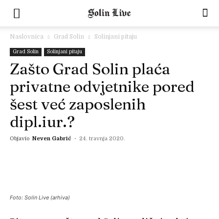
Naslovnica
Grad Solin
Solinjani pitaju
Grad Solin
Solinjani pitaju
Zašto Grad Solin plaća
privatne odvjetnike pored
šest već zaposlenih
dipl.iur.?
Objavio
Neven Gabrić
-
24. travnja 2020.
Foto: Solin Live (arhiva)