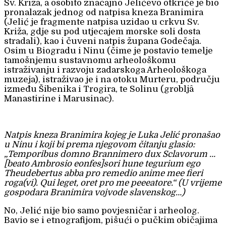
Sv. Križa, a osobito značajno Jelićevo otkriće je bio
pronalazak jednog od natpisa kneza Branimira
(Jelić je fragmente natpisa uzidao u crkvu Sv.
Križa, gdje su pod utjecajem morske soli dosta
stradali), kao i čuveni natpis župana Godečaja.
Osim u Biogradu i Ninu (čime je postavio temelje
tamošnjemu sustavnomu arheološkomu
istraživanju i razvoju zadarskoga Arheološkoga
muzeja), istraživao je i na otoku Murteru, području
između Šibenika i Trogira, te Solinu (grobljâ
Manastirine i Marusinac).
Natpis kneza Branimira kojeg je Luka Jelić pronašao
u Ninu i koji bi prema njegovom čitanju glasio:
„Temporibus domno Brannimero dux Sclavorum …
[beato Ambrosio eonfes]sori hune tegurium ego
Theudebertus abba pro remedio anime mee fieri
roga(vi). Qui leget, oret pro me peeeatore.“ (U vrijeme
gospodara Branimira vojvode slavenskog…)
No, Jelić nije bio samo povjesničar i arheolog.
Bavio se i etnografijom, pišući o pučkim običajima