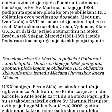
obično uzima da je riječ o Podstrani, odnosno
tamošnjoj crkvi Sv. Martina, na kojoj je 1989. i
podignuta spomen-ploča kojom je obilježena 1150.
obljetnica ovog povijesnog događaja. Međutim,
Ivan Lučić u XVII. st. smatra da je mir sklopljen u
uvali Martinščica na otoku Cresu, Vjekoslav Klaić
u XIX. st. drži da je riječ o Sumartinu na otoku
Braču, a tek Stjepan Zlatović (1831.-1891.) ističe
Podstranu kao moguće mjesto sklapanja tog mira.
Današnja crkva Sv. Martina u poljičkoj Podstrani,
između Splita i Omiša, na kojoj je 1989. podignuta
spomen-ploča kojom je obilježena 1150. obljetnica
sklapanja mira između Mlečana i hrvatskog kneza
Mislava
U XX. stoljeću Ferdo Šišić se također odlučuje
uglavnom za Podstranu, Ivo Protić za sjeverni dio
Korčule, a Ante Šonje za rt Lun na otoku Pagu, gdje
su se također nalazile crkve Sv. Martina. Nasuprot
ovih prijedloga Milan Ivanišević 2008. godine
zaključuje kako je riječ o solinskom polutoku