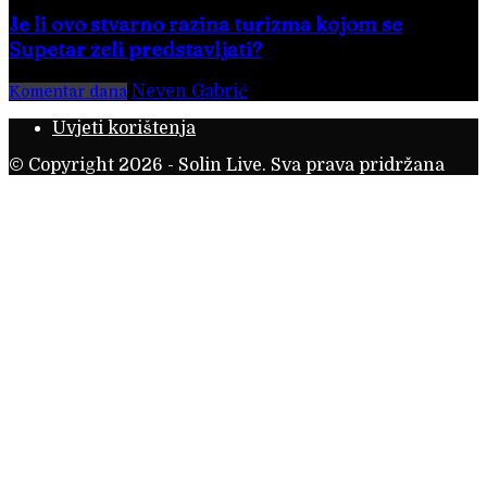
Je li ovo stvarno razina turizma kojom se
Supetar želi predstavljati?
Neven Gabrić
-
3. kolovoza 2026.
Komentar dana
Uvjeti korištenja
© Copyright 2026 - Solin Live. Sva prava pridržana