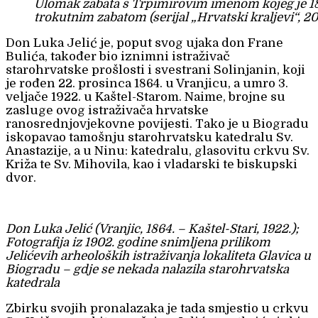
Ulomak zabata s Trpimirovim imenom kojeg je 18
trokutnim zabatom (serijal „Hrvatski kraljevi“, 20
Don Luka Jelić je, poput svog ujaka don Frane
Bulića, također bio iznimni istraživač
starohrvatske prošlosti i svestrani Solinjanin, koji
je rođen 22. prosinca 1864. u Vranjicu, a umro 3.
veljače 1922. u Kaštel-Starom. Naime, brojne su
zasluge ovog istraživača hrvatske
ranosrednjovjekovne povijesti. Tako je u Biogradu
iskopavao tamošnju starohrvatsku katedralu Sv.
Anastazije, a u Ninu: katedralu, glasovitu crkvu Sv.
Križa te Sv. Mihovila, kao i vladarski te biskupski
dvor.
Don Luka Jelić (Vranjic, 1864. – Kaštel-Stari, 1922.);
Fotografija iz 1902. godine snimljena prilikom
Jelićevih arheoloških istraživanja lokaliteta Glavica u
Biogradu – gdje se nekada nalazila starohrvatska
katedrala
Zbirku svojih pronalazaka je tada smjestio u crkvu