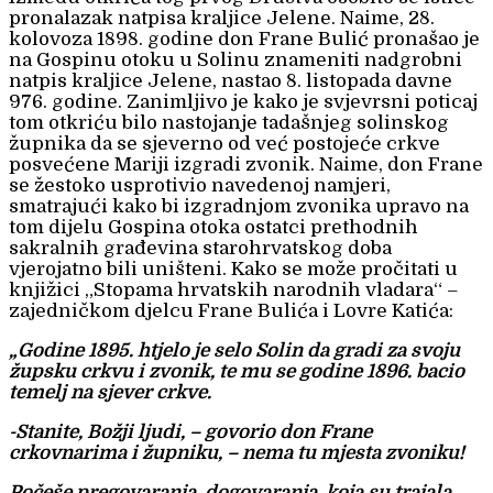
pronalazak natpisa kraljice Jelene. Naime, 28.
kolovoza 1898. godine don Frane Bulić pronašao je
na Gospinu otoku u Solinu znameniti nadgrobni
natpis kraljice Jelene, nastao 8. listopada davne
976. godine. Zanimljivo je kako je svjevrsni poticaj
tom otkriću bilo nastojanje tadašnjeg solinskog
župnika da se sjeverno od već postojeće crkve
posvećene Mariji izgradi zvonik. Naime, don Frane
se žestoko usprotivio navedenoj namjeri,
smatrajući kako bi izgradnjom zvonika upravo na
tom dijelu Gospina otoka ostatci prethodnih
sakralnih građevina starohrvatskog doba
vjerojatno bili uništeni. Kako se može pročitati u
knjižici „Stopama hrvatskih narodnih vladara“ –
zajedničkom djelcu Frane Bulića i Lovre Katića:
„Godine 1895. htjelo je selo Solin da gradi za svoju
župsku crkvu i zvonik, te mu se godine 1896. bacio
temelj na sjever crkve.
-Stanite, Božji ljudi, – govorio don Frane
crkovnarima i župniku, – nema tu mjesta zvoniku!
Počeše pregovaranja, dogovaranja, koja su trajala