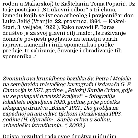
rođen u Makarskoj) te Kaštelanin Toma Poparić. Uz
to je postojao i „Strukovni odbor“ s tri člana,
između kojih se isticao arheolog i povjesničar don
Luka Jelić (Vranjic, 22. prosinca, 1864. — Kaštel-
Stari, 3. veljače, 1922.). Kako navodi F. Baras
društvo je za svoj glavni cilj imalo: „Istraživanje
domaće povijesti poglavito na temelju starih
isprava, kamenih i inih spomenika i pučke
predaje, te sabiranje, čuvanje i obrađivanje tih
spomenika…“
Zvonimirova krunidbena bazilika Sv. Petra i Mojsija
na zemljovidu mletačkog kartografa i izdavača G. F.
Camocija iz 1571. godine: „Položaj Šuplje Crkve, gdje
su se pokapali hrvatski kraljevi“ – fotografija
lokaliteta objavljena 1929. godine, prije početka
iskapanja društva „Bihać“ 1931.; Dio groblja na
zapadnoj strani crkve tijekom istraživanja 1998.
godine (H. Gjurašin: „Šuplja crkva u Solinu,
arheološka istraživanja…“, 2003.)
Doista, rezultati rada ovog društva u idućim