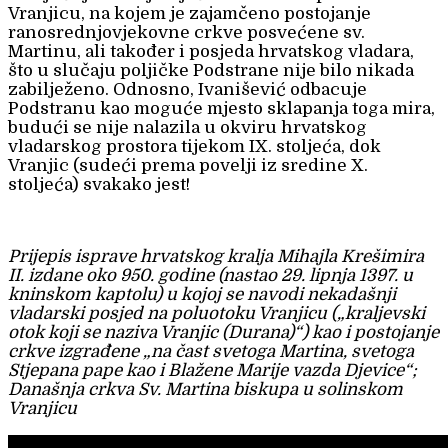
Vranjicu, na kojem je zajamčeno postojanje
ranosrednjovjekovne crkve posvećene sv.
Martinu, ali također i posjeda hrvatskog vladara,
što u slučaju poljičke Podstrane nije bilo nikada
zabilježeno. Odnosno, Ivanišević odbacuje
Podstranu kao moguće mjesto sklapanja toga mira,
budući se nije nalazila u okviru hrvatskog
vladarskog prostora tijekom IX. stoljeća, dok
Vranjic (sudeći prema povelji iz sredine X.
stoljeća) svakako jest!
Prijepis isprave hrvatskog kralja Mihajla Krešimira
II. izdane oko 950. godine (nastao 29. lipnja 1397. u
kninskom kaptolu) u kojoj se navodi nekadašnji
vladarski posjed na poluotoku Vranjicu („kraljevski
otok koji se naziva Vranjic (Durana)“) kao i postojanje
crkve izgrađene „na čast svetoga Martina, svetoga
Stjepana pape kao i Blažene Marije vazda Djevice“;
Današnja crkva Sv. Martina biskupa u solinskom
Vranjicu