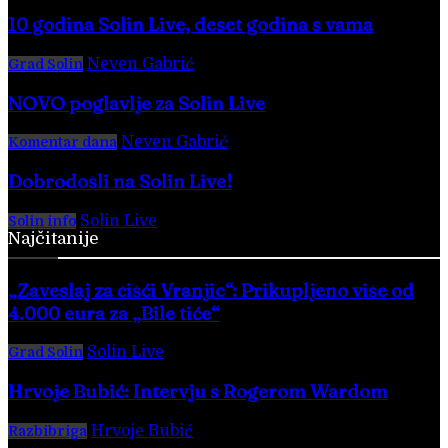
10 godina Solin Live, deset godina s vama
Neven Gabrić
-
28. veljače 2026.
Grad Solin
NOVO poglavlje za Solin Live
Neven Gabrić
-
17. svibnja 2025.
Komentar dana
Dobrodošli na Solin Live!
Solin Live
-
28. veljače 2016.
Solin info
Najčitanije
„Zaveslaj za čišći Vranjic“: Prikupljeno više od
4.000 eura za „Bile tiće“
Solin Live
-
8. kolovoza 2026.
Grad Solin
Hrvoje Bubić: Intervju s Rogerom Wardom
Hrvoje Bubić
-
8. kolovoza 2026.
Razbibriga