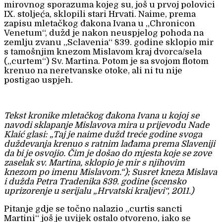
mirovnog sporazuma kojeg su, još u prvoj polovici
IX. stoljeća, sklopili stari Hrvati. Naime, prema
zapisu mletačkog đakona Ivana u „Chronicon
Venetum“, dužd je nakon neuspjelog pohoda na
zemlju zvanu „Sclavenia“ 839. godine sklopio mir
s tamošnjim knezom Mislavom kraj dvorca/sela
(„curtem“) Sv. Martina. Potom je sa svojom flotom
krenuo na neretvanske otoke, ali ni tu nije
postigao uspjeh.
Tekst kronike mletačkog đakona Ivana u kojoj se
navodi sklapanje Mislavova mira u prijevodu Nade
Klaić glasi: „Taj je naime dužd treće godine svoga
duždevanja krenuo s ratnim lađama prema Slaveniji
da bi je osvojio. Čim je došao do mjesta koje se zove
zaselak sv. Martina, sklopio je mir s njihovim
knezom po imenu Mislavom.“); Susret kneza Mislava
i dužda Petra Tradenika 839. godine (scensko
uprizorenje u serijalu „Hrvatski kraljevi“, 2011.)
Pitanje gdje se točno nalazio „curtis sancti
Martini“ još je uvijek ostalo otvoreno, iako se