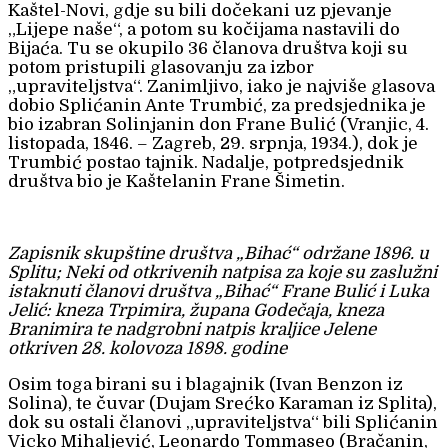
Kaštel-Novi, gdje su bili dočekani uz pjevanje
„Lijepe naše“, a potom su kočijama nastavili do
Bijaća. Tu se okupilo 36 članova društva koji su
potom pristupili glasovanju za izbor
„upraviteljstva“. Zanimljivo, iako je najviše glasova
dobio Splićanin Ante Trumbić, za predsjednika je
bio izabran Solinjanin don Frane Bulić (Vranjic, 4.
listopada, 1846. – Zagreb, 29. srpnja, 1934.), dok je
Trumbić postao tajnik. Nadalje, potpredsjednik
društva bio je Kaštelanin Frane Šimetin.
Zapisnik skupštine društva „Bihać“ održane 1896. u
Splitu; Neki od otkrivenih natpisa za koje su zaslužni
istaknuti članovi društva „Bihać“ Frane Bulić i Luka
Jelić: kneza Trpimira, župana Godečaja, kneza
Branimira te nadgrobni natpis kraljice Jelene
otkriven 28. kolovoza 1898. godine
Osim toga birani su i blagajnik (Ivan Benzon iz
Solina), te čuvar (Dujam Srećko Karaman iz Splita),
dok su ostali članovi „upraviteljstva“ bili Splićanin
Vicko Mihaljević, Leonardo Tommaseo (Bračanin,