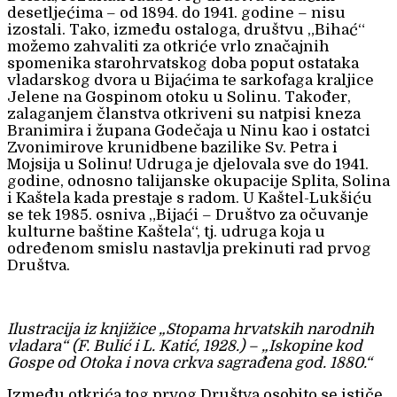
desetljećima – od 1894. do 1941. godine – nisu
izostali. Tako, između ostaloga, društvu „Bihać“
možemo zahvaliti za otkriće vrlo značajnih
spomenika starohrvatskog doba poput ostataka
vladarskog dvora u Bijaćima te sarkofaga kraljice
Jelene na Gospinom otoku u Solinu. Također,
zalaganjem članstva otkriveni su natpisi kneza
Branimira i župana Godečaja u Ninu kao i ostatci
Zvonimirove krunidbene bazilike Sv. Petra i
Mojsija u Solinu! Udruga je djelovala sve do 1941.
godine, odnosno talijanske okupacije Splita, Solina
i Kaštela kada prestaje s radom. U Kaštel-Lukšiću
se tek 1985. osniva „Bijaći – Društvo za očuvanje
kulturne baštine Kaštela“, tj. udruga koja u
određenom smislu nastavlja prekinuti rad prvog
Društva.
Ilustracija iz knjižice „Stopama hrvatskih narodnih
vladara“ (F. Bulić i L. Katić, 1928.) – „Iskopine kod
Gospe od Otoka i nova crkva sagrađena god. 1880.“
Između otkrića tog prvog Društva osobito se ističe