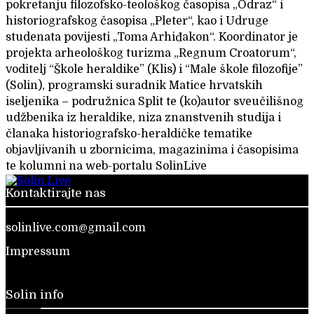
pokretanju filozofsko-teološkog časopisa „Odraz“ i
historiografskog časopisa „Pleter“, kao i Udruge
studenata povijesti „Toma Arhiđakon“. Koordinator je
projekta arheološkog turizma „Regnum Croatorum“,
voditelj “Škole heraldike” (Klis) i “Male škole filozofije”
(Solin), programski suradnik Matice hrvatskih
iseljenika – podružnica Split te (ko)autor sveučilišnog
udžbenika iz heraldike, niza znanstvenih studija i
članaka historiografsko-heraldičke tematike
objavljivanih u zbornicima, magazinima i časopisima
te kolumni na web-portalu SolinLive
Kontaktirajte nas
solinlive.com@gmail.com
Impressum
Solin info