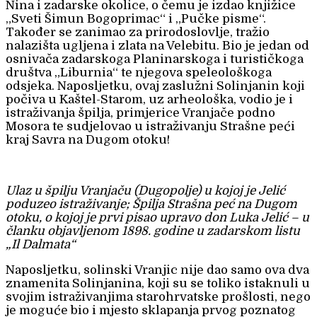
Nina i zadarske okolice, o čemu je izdao knjižice
„Sveti Šimun Bogoprimac“ i „Pučke pisme“.
Također se zanimao za prirodoslovlje, tražio
nalazišta ugljena i zlata na Velebitu. Bio je jedan od
osnivača zadarskoga Planinarskoga i turističkoga
društva „Liburnia“ te njegova speleološkoga
odsjeka. Naposljetku, ovaj zaslužni Solinjanin koji
počiva u Kaštel-Starom, uz arheološka, vodio je i
istraživanja špilja, primjerice Vranjače podno
Mosora te sudjelovao u istraživanju Strašne peći
kraj Savra na Dugom otoku!
Ulaz u špilju Vranjaču (Dugopolje) u kojoj je Jelić
poduzeo istraživanje; Špilja Strašna peć na Dugom
otoku, o kojoj je prvi pisao upravo don Luka Jelić – u
članku objavljenom 1898. godine u zadarskom listu
„Il Dalmata“
Naposljetku, solinski Vranjic nije dao samo ova dva
znamenita Solinjanina, koji su se toliko istaknuli u
svojim istraživanjima starohrvatske prošlosti, nego
je moguće bio i mjesto sklapanja prvog poznatog