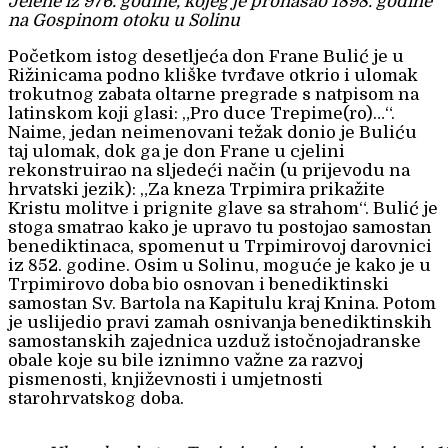
Jelene iz 976. godine, kojeg je pronašao 1898. godine
na Gospinom otoku u Solinu
Početkom istog desetljeća don Frane Bulić je u
Rižinicama podno kliške tvrđave otkrio i ulomak
trokutnog zabata oltarne pregrade s natpisom na
latinskom koji glasi: „Pro duce Trepime(ro)…“.
Naime, jedan neimenovani težak donio je Buliću
taj ulomak, dok ga je don Frane u cjelini
rekonstruirao na sljedeći način (u prijevodu na
hrvatski jezik): „Za kneza Trpimira prikažite
Kristu molitve i prignite glave sa strahom“. Bulić je
stoga smatrao kako je upravo tu postojao samostan
benediktinaca, spomenut u Trpimirovoj darovnici
iz 852. godine. Osim u Solinu, moguće je kako je u
Trpimirovo doba bio osnovan i benediktinski
samostan Sv. Bartola na Kapitulu kraj Knina. Potom
je uslijedio pravi zamah osnivanja benediktinskih
samostanskih zajednica uzduž istočnojadranske
obale koje su bile iznimno važne za razvoj
pismenosti, književnosti i umjetnosti
starohrvatskog doba.