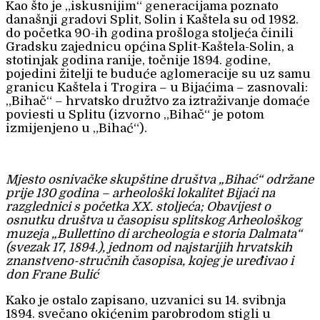
Kao što je „iskusnijim“ generacijama poznato
današnji gradovi Split, Solin i Kaštela su od 1982.
do početka 90-ih godina prošloga stoljeća činili
Gradsku zajednicu općina Split-Kaštela-Solin, a
stotinjak godina ranije, točnije 1894. godine,
pojedini žitelji te buduće aglomeracije su uz samu
granicu Kaštela i Trogira – u Bijaćima – zasnovali:
„Bihač“ – hrvatsko družtvo za iztraživanje domaće
poviesti u Splitu (izvorno „Bihač“ je potom
izmijenjeno u „Bihać“).
Mjesto osnivačke skupštine društva „Bihać“ održane
prije 130 godina – arheološki lokalitet Bijaći na
razglednici s početka XX. stoljeća; Obavijest o
osnutku društva u časopisu splitskog Arheološkog
muzeja „Bullettino di archeologia e storia Dalmata“
(svezak 17, 1894.), jednom od najstarijih hrvatskih
znanstveno-stručnih časopisa, kojeg je uređivao i
don Frane Bulić
Kako je ostalo zapisano, uzvanici su 14. svibnja
1894. svečano okićenim parobrodom stigli u