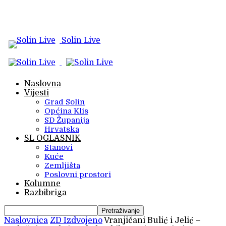
Solin Live
Naslovna
Vijesti
Grad Solin
Općina Klis
SD Županija
Hrvatska
SL OGLASNIK
Stanovi
Kuće
Zemljišta
Poslovni prostori
Kolumne
Razbibriga
Naslovnica
ZD Izdvojeno
Vranjičani Bulić i Jelić –