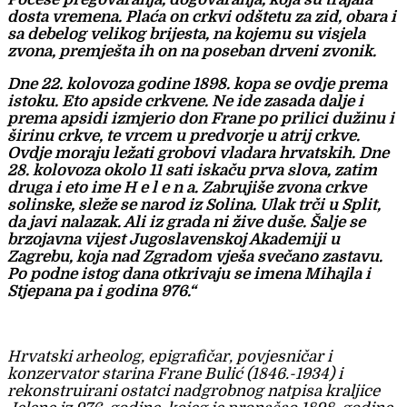
dosta vremena. Plaća on crkvi odštetu za zid, obara i
sa debelog velikog brijesta, na kojemu su visjela
zvona, premješta ih on na poseban drveni zvonik.
Dne 22. kolovoza godine 1898. kopa se ovdje prema
istoku. Eto apside crkvene. Ne ide zasada dalje i
prema apsidi izmjerio don Frane po prilici dužinu i
širinu crkve, te vrcem u predvorje u atrij crkve.
Ovdje moraju ležati grobovi vladara hrvatskih. Dne
28. kolovoza okolo 11 sati iskaču prva slova, zatim
druga i eto ime H e l e n a. Zabrujiše zvona crkve
solinske, sleže se narod iz Solina. Ulak trči u Split,
da javi nalazak. Ali iz grada ni žive duše. Šalje se
brzojavna vijest Jugoslavenskoj Akademiji u
Zagrebu, koja nad Zgradom vješa svečano zastavu.
Po podne istog dana otkrivaju se imena Mihajla i
Stjepana pa i godina 976.“
Hrvatski arheolog, epigrafičar, povjesničar i
konzervator starina Frane Bulić (1846.-1934) i
rekonstruirani ostatci nadgrobnog natpisa kraljice