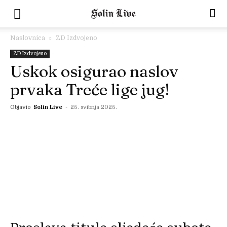
Naslovnica
ZD Izdvojeno
ZD Izdvojeno
Uskok osigurao naslov
prvaka Treće lige jug!
Objavio
Solin Live
-
25. svibnja 2025.