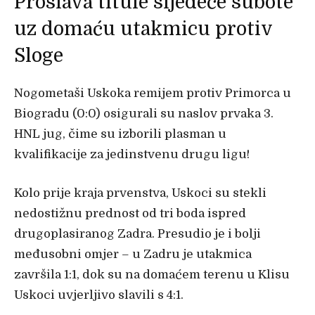
Proslava titule sljedeće subote
uz domaću utakmicu protiv
Sloge
Nogometaši Uskoka remijem protiv Primorca u
Biogradu (0:0) osigurali su naslov prvaka 3.
HNL jug, čime su izborili plasman u
kvalifikacije za jedinstvenu drugu ligu!
Kolo prije kraja prvenstva, Uskoci su stekli
nedostižnu prednost od tri boda ispred
drugoplasiranog Zadra. Presudio je i bolji
međusobni omjer – u Zadru je utakmica
završila 1:1, dok su na domaćem terenu u Klisu
Uskoci uvjerljivo slavili s 4:1.