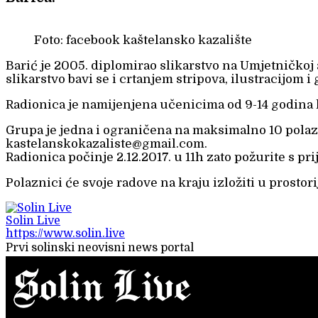
Foto: facebook kaštelansko kazalište
Barić je 2005. diplomirao slikarstvo na Umjetničkoj 
slikarstvo bavi se i crtanjem stripova, ilustracijom 
Radionica je namijenjena učenicima od 9-14 godina k
Grupa je jedna i ograničena na maksimalno 10 polaznik
kastelanskokazaliste@gmail.com.
Radionica počinje 2.12.2017. u 11h zato požurite s pr
Polaznici će svoje radove na kraju izložiti u prostor
Solin Live
https://www.solin.live
Prvi solinski neovisni news portal