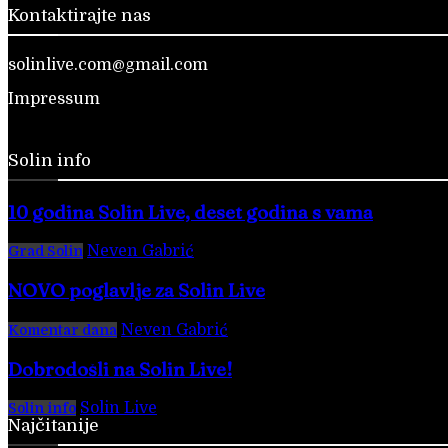
Kontaktirajte nas
solinlive.com@gmail.com
Impressum
Solin info
10 godina Solin Live, deset godina s vama
Neven Gabrić
-
28. veljače 2026.
Grad Solin
NOVO poglavlje za Solin Live
Neven Gabrić
-
17. svibnja 2025.
Komentar dana
Dobrodošli na Solin Live!
Solin Live
-
28. veljače 2016.
Solin info
Najčitanije