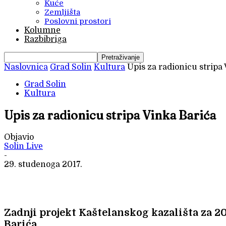
Kuće
Zemljišta
Poslovni prostori
Kolumne
Razbibriga
Naslovnica
Grad Solin
Kultura
Upis za radionicu stripa
Grad Solin
Kultura
Upis za radionicu stripa Vinka Barića
Objavio
Solin Live
-
29. studenoga 2017.
Zadnji projekt Kaštelanskog kazališta za 2
Barića.