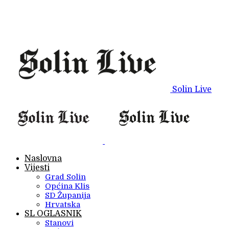
Solin Live
Naslovna
Vijesti
Grad Solin
Općina Klis
SD Županija
Hrvatska
SL OGLASNIK
Stanovi