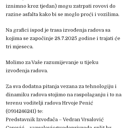
iznimno kroz tjedan) mogu zatrpati rovovi do
razine asfalta kako bi se moglo proći i vozilima.
Na grafici ispod je trasa izvođenja radova sa
kojima se započinje 28.7.2025 godine i trajati će
tri mjeseca.
Molimo za Vaše razumijevanje u tijeku
izvođenja radova.
Za sva dodatna pitanja vezana za tehnologiju i
dinamiku radova stojimo na raspolaganju i to na
terenu voditelji radova Hrvoje Penić
(0914246241) te:
Predstavnik Izvođača – Vedran Vrsalović
Carević – v.vrsalovic@vodoprivreda-split.hr