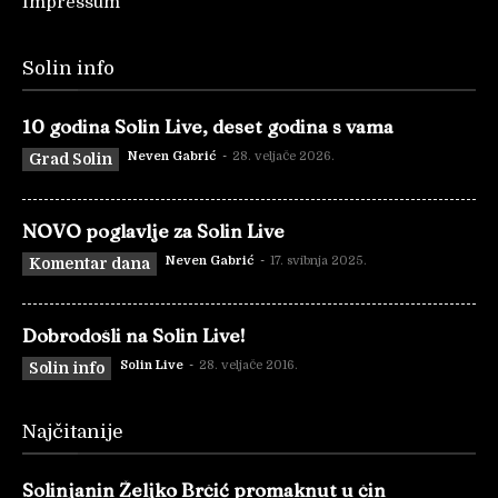
Impressum
Solin info
10 godina Solin Live, deset godina s vama
Neven Gabrić
-
28. veljače 2026.
Grad Solin
NOVO poglavlje za Solin Live
Neven Gabrić
-
17. svibnja 2025.
Komentar dana
Dobrodošli na Solin Live!
Solin Live
-
28. veljače 2016.
Solin info
Najčitanije
Solinjanin Željko Brčić promaknut u čin