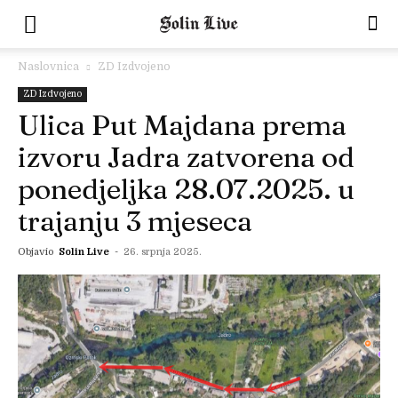
Naslovnica
ZD Izdvojeno
ZD Izdvojeno
Ulica Put Majdana prema
izvoru Jadra zatvorena od
ponedjeljka 28.07.2025. u
trajanju 3 mjeseca
Objavio
Solin Live
-
26. srpnja 2025.