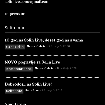
solinlive.com@gmail.com
Impressum
Solin info
10 godina Solin Live, deset godina s vama
Neven Gabrić
-
28. veljače 2026.
Grad Solin
NOVO poglavlje za Solin Live
Neven Gabrić
-
17. svibnja 2025.
Komentar dana
Dobrodošli na Solin Live!
Solin Live
-
28. veljače 2016.
Solin info
Najčitanije