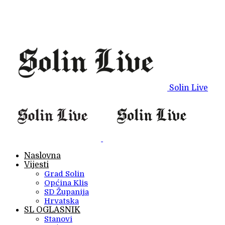
Solin Live
Naslovna
Vijesti
Grad Solin
Općina Klis
SD Županija
Hrvatska
SL OGLASNIK
Stanovi