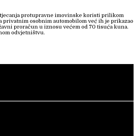
 stjecanja protupravne imovinske koristi prilikom
a privatnim osobnim automobilom već ih je prikazao
ržavni proračun u iznosu većem od 70 tisuća kuna.
vnom odvjetništvu.