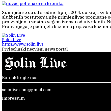
Sumnjiči se da od sredine lipnja 2014. do kraja svi
službenih postupanja nije primjenjivao propisane 
proizvoljno u znatno većem iznosu od utvrđenih. Na
Protiv njega je podnijeta kaznena prijava za kaznen
Solin Live
https://www.solin.live
Prvi solinski neovisni news portal
Kontaktirajte nas
solinlive.com@gmail.com
Impressum