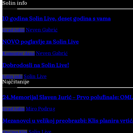
Solin info
10 godina Solin Live, deset godina s vama
Neven Gabrić
-
28. veljače 2026.
Grad Solin
NOVO poglavlje za Solin Live
Neven Gabrić
-
17. svibnja 2025.
Komentar dana
Dobrodošli na Solin Live!
Solin Live
-
28. veljače 2016.
Solin info
Najčitanije
24.Memorijal Slaven Jurić – Prvo polufinale: O
Miro Podrug
-
5. kolovoza 2026.
Grad Solin
Mezanovci u velikoj preobrazbi: Klis planira vrti
Solin Live
-
4. kolovoza 2026.
Općina Klis