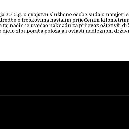
bnja 2015.g. u svojstvu službene osobe suda u namjeri
odredbe o troškovima nastalim prijeđenim kilometrim
 taj način je uvećao naknadu za prijevoz oštetivši d
o djelo zlouporaba položaja i ovlasti nadležnom drža