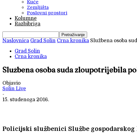
Kuće
Zemljišta
Poslovni prostori
Kolumne
Razbibriga
Naslovnica
Grad Solin
Crna kronika
Službena osoba suda
Grad Solin
Crna kronika
Službena osoba suda zloupotrijebila po
Objavio
Solin Live
-
15. studenoga 2016.
Policijski službenici Službe gospodarskog 