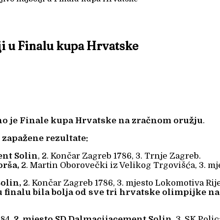
i u Finalu kupa Hrvatske
ano je Finale kupa Hrvatske na zračnom oružju
.
 zapažene rezultate:
ent Solin
, 2. Končar Zagreb 1786, 3. Trnje Zagreb.
orša,
2. Martin Oborovečki iz Velikog Trgovišća, 3. mj
olin,
2. Končar Zagreb 1786, 3. mjesto Lokomotiva Rij
u finalu bila bolja od sve tri hrvatske olimpijke n
84,
2. mjesto SD Dalmacijacement Solin,
3. SK Polic