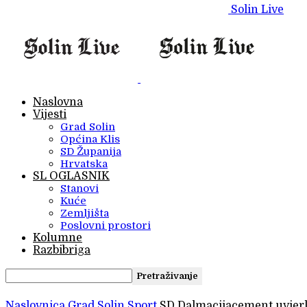
Solin Live
Naslovna
Vijesti
Grad Solin
Općina Klis
SD Županija
Hrvatska
SL OGLASNIK
Stanovi
Kuće
Zemljišta
Poslovni prostori
Kolumne
Razbibriga
Naslovnica
Grad Solin
Sport
SD Dalmacijacement uvjerlj