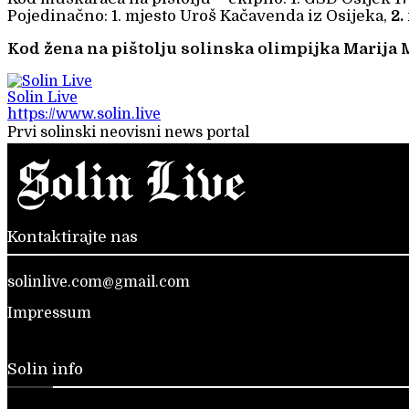
Pojedinačno: 1. mjesto Uroš Kačavenda iz Osijeka,
2.
Kod žena na pištolju solinska olimpijka Marija M
Solin Live
https://www.solin.live
Prvi solinski neovisni news portal
Kontaktirajte nas
solinlive.com@gmail.com
Impressum
Solin info