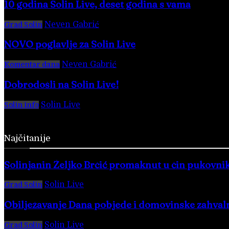
10 godina Solin Live, deset godina s vama
Neven Gabrić
-
28. veljače 2026.
Grad Solin
NOVO poglavlje za Solin Live
Neven Gabrić
-
17. svibnja 2025.
Komentar dana
Dobrodošli na Solin Live!
Solin Live
-
28. veljače 2016.
Solin info
Najčitanije
Solinjanin Željko Brčić promaknut u čin pukovni
Solin Live
-
6. kolovoza 2026.
Grad Solin
Obilježavanje Dana pobjede i domovinske zahvalno
Solin Live
-
5. kolovoza 2026.
Grad Solin