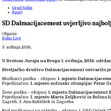
Grad Solin
Sport
SD Dalmacijacement uvjerljivo najbolj
Objavio
Solin Live
-
3. svibnja 2016.
U Svetom Juraju na Bregu 1. svibnja, 2016. održ
Streljačko društvo Dalmacijacement ostvarilo je
Muškarci puška – ekipno:
1. mjesto Dalmacijacem
Pojedinačno:
1. mjesto solinski olimpijac Petar G
Žene puška – ekipno:
1. mjesto Dalmacijacement S
Pojedinačno:
1. mjesto Marta Zeljković iz Solina (
Zagreb, 3. Ana Kobilšek iz Zagreba.
Kod muškaraca na pištolju – ekipno: 1. GSD Osijek 17