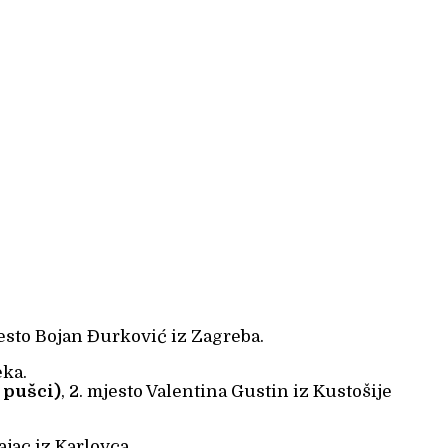
esto Bojan Đurković iz Zagreba.
eka.
a pušci)
, 2. mjesto Valentina Gustin iz Kustošije
ajac iz Karlovca.