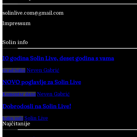
solinlive.com@gmail.com
Impressum
Solin info
10 godina Solin Live, deset godina s vama
Neven Gabrić
-
28. veljače 2026.
Grad Solin
NOVO poglavlje za Solin Live
Neven Gabrić
-
17. svibnja 2025.
Komentar dana
Dobrodošli na Solin Live!
Solin Live
-
28. veljače 2016.
Solin info
Najčitanije