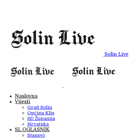
Solin Live
Naslovna
Vijesti
Grad Solin
Općina Klis
SD Županija
Hrvatska
SL OGLASNIK
Stanovi