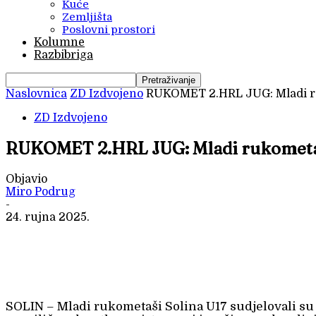
Kuće
Zemljišta
Poslovni prostori
Kolumne
Razbibriga
Naslovnica
ZD Izdvojeno
RUKOMET 2.HRL JUG: Mladi ru
ZD Izdvojeno
RUKOMET 2.HRL JUG: Mladi rukometaši
Objavio
Miro Podrug
-
24. rujna 2025.
SOLIN – Mladi rukometaši Solina U17 sudjelovali su 