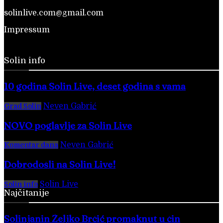
solinlive.com@gmail.com
Impressum
Solin info
10 godina Solin Live, deset godina s vama
Neven Gabrić
-
28. veljače 2026.
Grad Solin
NOVO poglavlje za Solin Live
Neven Gabrić
-
17. svibnja 2025.
Komentar dana
Dobrodošli na Solin Live!
Solin Live
-
28. veljače 2016.
Solin info
Najčitanije
Solinjanin Željko Brčić promaknut u čin