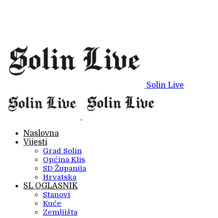
Solin Live
Naslovna
Vijesti
Grad Solin
Općina Klis
SD Županija
Hrvatska
SL OGLASNIK
Stanovi
Kuće
Zemljišta