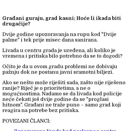
Građani guraju, grad kasni: Hoće li ikada biti
drugačije?
Dvije godine upozoravanja na rupu kod "Dvije
palme" i tek prije misec dana sanirana.
Livada u centru grada je uređena, ali koliko je
vremena i pritiska bilo potrebno da se to dogodi?
Očito je da u ovom gradu problemi ne dobivaju
pažnju dok ne postanu javni sramotni biljezi.
Ako se nešto može riješiti sada, zašto nije riješeno
ranije? Riječ je o prioritetima, a ne o
mogućnostima. Nadamo se da livada kod policije
neće čekati još dvije godine da se "proglasi
hitnom". Građani ne traže puno – samo grad koji
reagira na potrebe bez pritiska.
POVEZANI ČLANCI;