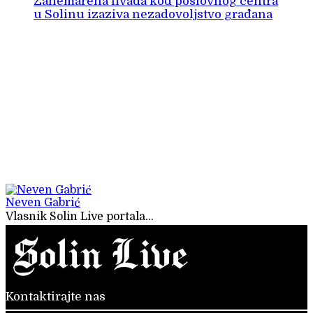
Zanemarena livada kod poslovnog centra
u Solinu izaziva nezadovoljstvo građana
Neven Gabrić
Vlasnik Solin Live portala...
Kontaktirajte nas