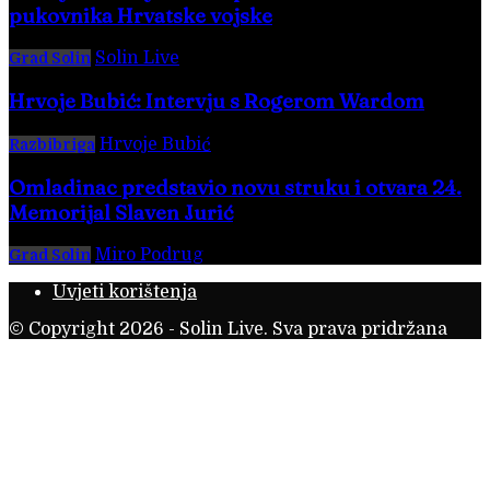
pukovnika Hrvatske vojske
Solin Live
-
6. kolovoza 2026.
Grad Solin
Hrvoje Bubić: Intervju s Rogerom Wardom
Hrvoje Bubić
-
8. kolovoza 2026.
Razbibriga
Omladinac predstavio novu struku i otvara 24.
Memorijal Slaven Jurić
Miro Podrug
-
5. kolovoza 2026.
Grad Solin
Uvjeti korištenja
© Copyright 2026 - Solin Live. Sva prava pridržana