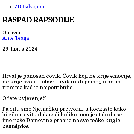
ZD Izdvojeno
RASPAD RAPSODIJE
Objavio
Ante Tešija
-
29. lipnja 2024.
Hrvat je ponosan čovik. Čovik koji ne krije emocije,
ne krije svoju ljubav i uvik nudi pomoć u onim
trenima kad je najpotribnije.
Oćete uvjerenje!?
Pa cilu smo Njemačku pretvorili u kockasto kako
bi cilom svitu dokazali koliko nam je stalo da se
ime naše Domovine probije na sve točke kugle
zemaljske.