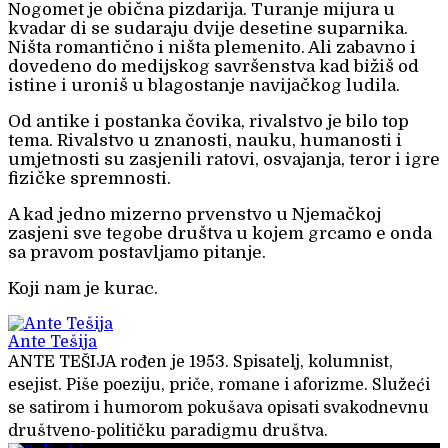
Nogomet je obična pizdarija. Turanje mijura u
kvadar di se sudaraju dvije desetine suparnika.
Ništa romantično i ništa plemenito. Ali zabavno i
dovedeno do medijskog savršenstva kad bižiš od
istine i uroniš u blagostanje navijačkog ludila.
Od antike i postanka čovika, rivalstvo je bilo top
tema. Rivalstvo u znanosti, nauku, humanosti i
umjetnosti su zasjenili ratovi, osvajanja, teror i igre
fizičke spremnosti.
A kad jedno mizerno prvenstvo u Njemačkoj
zasjeni sve tegobe društva u kojem grcamo e onda
sa pravom postavljamo pitanje.
Koji nam je kurac.
Ante Tešija
ANTE TEŠIJA rođen je 1953. Spisatelj, kolumnist,
esejist. Piše poeziju, priče, romane i aforizme. Služeći
se satirom i humorom pokušava opisati svakodnevnu
društveno-političku paradigmu društva.