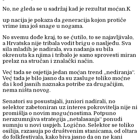
No, ne gleda se u sadržaj kad je rezultat moćan.K
up nacija je pokaza da generacija kojon protiče
vrime ima još snage u nogama.
No svemu dođe kraj, to se ćutilo, to se najavljivalo,
a Hrvatska nije tribala vodit brigu o nasljeđu. Sva
sila mladih je nadirala, sva nadanja su bila
okrenuta ka njima i tribalo je samo sprovesti miran
prelaz na stručan i znalački način.
Već tada se osjetija jedan moćan trend „nediranja“.
Već tada je bilo jasno da su zasluge toliko moćne
da i kod jasnih naznaka potribe za drugačijim,
nema ništa novog.
Senatori su posustajali, juniori nadirali, no
selektor zabetoniran uz interes pokrovitelja nije ni
promišlja o novim mogućnostima. Potpuno
nerazumnjiva strategija „netalasanja“ ponudi
sumnju u novi uspjeh. Logično. Selektor se toliko
osilija, razasuja po društvenim stanicama, od oltara
do folkfestivala, kako biva jasno da on ne kani