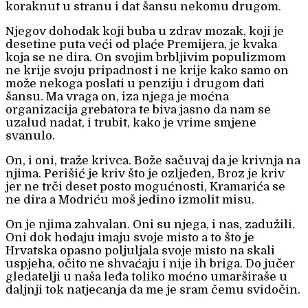
koraknut u stranu i dat šansu nekomu drugom.
Njegov dohodak koji buba u zdrav mozak, koji je
desetine puta veći od plaće Premijera, je kvaka
koja se ne dira. On svojim brbljivim populizmom
ne krije svoju pripadnost i ne krije kako samo on
može nekoga poslati u penziju i drugom dati
šansu. Ma vraga on, iza njega je moćna
organizacija grebatora te biva jasno da nam se
uzalud nadat, i trubit, kako je vrime smjene
svanulo.
On, i oni, traže krivca. Bože sačuvaj da je krivnja na
njima. Perišić je kriv što je ozljeđen, Broz je kriv
jer ne trči deset posto mogućnosti, Kramarića se
ne dira a Modriću moš jedino izmolit misu.
On je njima zahvalan. Oni su njega, i nas, zadužili.
Oni dok hodaju imaju svoje misto a to što je
Hrvatska opasno poljuljala svoje misto na skali
uspjeha, očito ne shvaćaju i nije ih briga. Do jučer
gledatelji u naša leđa toliko moćno umarširaše u
daljnji tok natjecanja da me je sram čemu svidočin.