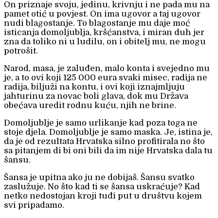
On priznaje svoju, jedinu, krivnju i ne pada mu na
pamet otić u povjest. On ima ugovor a taj ugovor
nudi blagostanje. To blagostanje mu daje moć
isticanja domoljublja, kršćanstva, i miran duh jer
zna da toliko ni u ludilu, on i obitelj mu, ne mogu
potrošit.
Narod, masa, je zaluđen, malo konta i svejedno mu
je, a to ovi koji 125 000 eura svaki misec, radija ne
radija, biljuži na kontu, i ovi koji iznajmljuju
jahturinu za novac boli glava, dok mu Država
obećava uredit rodnu kuću, njih ne brine.
Domoljublje je samo urlikanje kad poza toga ne
stoje djela. Domoljublje je samo maska. Je, istina je,
da je od rezultata Hrvatska silno profitirala no što
sa pitanjem di bi oni bili da im nije Hrvatska dala tu
šansu.
Šansa je upitna ako ju ne dobijaš. Šansu svatko
zaslužuje. No što kad ti se šansa uskraćuje? Kad
netko nedostojan kroji tuđi put u društvu kojem
svi pripadamo.