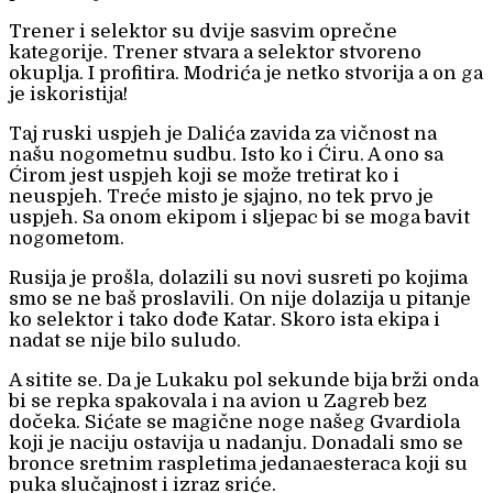
Trener i selektor su dvije sasvim oprečne
kategorije. Trener stvara a selektor stvoreno
okuplja. I profitira. Modrića je netko stvorija a on ga
je iskoristija!
Taj ruski uspjeh je Dalića zavida za vičnost na
našu nogometnu sudbu. Isto ko i Ćiru. A ono sa
Ćirom jest uspjeh koji se može tretirat ko i
neuspjeh. Treće misto je sjajno, no tek prvo je
uspjeh. Sa onom ekipom i sljepac bi se moga bavit
nogometom.
Rusija je prošla, dolazili su novi susreti po kojima
smo se ne baš proslavili. On nije dolazija u pitanje
ko selektor i tako dođe Katar. Skoro ista ekipa i
nadat se nije bilo suludo.
A sitite se. Da je Lukaku pol sekunde bija brži onda
bi se repka spakovala i na avion u Zagreb bez
dočeka. Sićate se magične noge našeg Gvardiola
koji je naciju ostavija u nadanju. Donadali smo se
bronce sretnim raspletima jedanaesteraca koji su
puka slučajnost i izraz sriće.