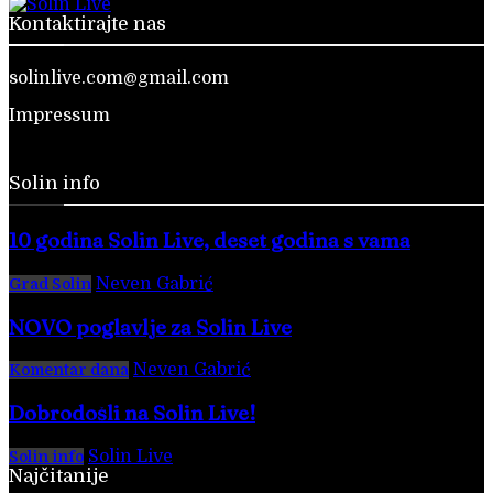
Kontaktirajte nas
solinlive.com@gmail.com
Impressum
Solin info
10 godina Solin Live, deset godina s vama
Neven Gabrić
-
28. veljače 2026.
Grad Solin
NOVO poglavlje za Solin Live
Neven Gabrić
-
17. svibnja 2025.
Komentar dana
Dobrodošli na Solin Live!
Solin Live
-
28. veljače 2016.
Solin info
Najčitanije