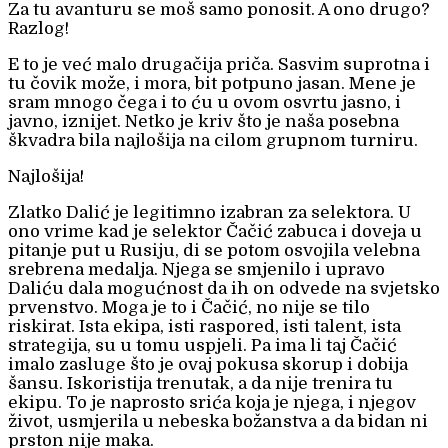
Za tu avanturu se moš samo ponosit. A ono drugo?
Razlog!
E to je već malo drugačija priča. Sasvim suprotna i
tu čovik može, i mora, bit potpuno jasan. Mene je
sram mnogo čega i to ću u ovom osvrtu jasno, i
javno, iznijet. Netko je kriv što je naša posebna
škvadra bila najlošija na cilom grupnom turniru.
Najlošija!
Zlatko Dalić je legitimno izabran za selektora. U
ono vrime kad je selektor Čačić zabuca i doveja u
pitanje put u Rusiju, di se potom osvojila velebna
srebrena medalja. Njega se smjenilo i upravo
Daliću dala mogućnost da ih on odvede na svjetsko
prvenstvo. Moga je to i Čačić, no nije se tilo
riskirat. Ista ekipa, isti raspored, isti talent, ista
strategija, su u tomu uspjeli. Pa ima li taj Čačić
imalo zasluge što je ovaj pokusa skorup i dobija
šansu. Iskoristija trenutak, a da nije trenira tu
ekipu. To je naprosto srića koja je njega, i njegov
život, usmjerila u nebeska božanstva a da bidan ni
prston nije maka.