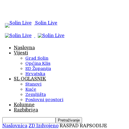
Solin Live
Naslovna
Vijesti
Grad Solin
Općina Klis
SD Županija
Hrvatska
SL OGLASNIK
Stanovi
Kuće
Zemljišta
Poslovni prostori
Kolumne
Razbibriga
Naslovnica
ZD Izdvojeno
RASPAD RAPSODIJE