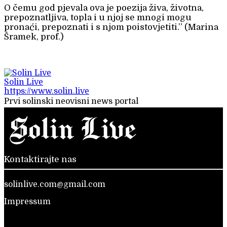
O čemu god pjevala ova je poezija živa, životna,
prepoznatljiva, topla i u njoj se mnogi mogu
pronaći, prepoznati i s njom poistovjetiti.” (Marina
Šramek, prof.)
Solin Live
https://www.solin.live
Prvi solinski neovisni news portal
Kontaktirajte nas
solinlive.com@gmail.com
Impressum