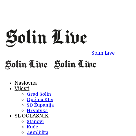
Solin Live
Naslovna
Vijesti
Grad Solin
Općina Klis
SD Županija
Hrvatska
SL OGLASNIK
Stanovi
Kuće
Zemljišta