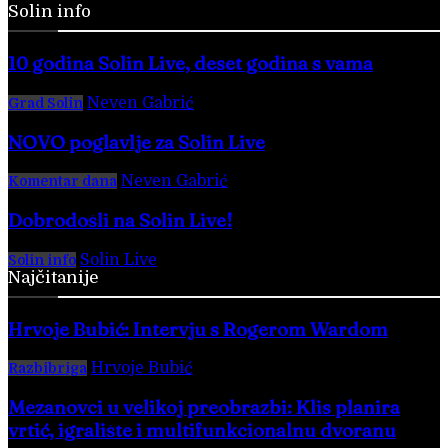
Solin info
10 godina Solin Live, deset godina s vama
Neven Gabrić
-
28. veljače 2026.
Grad Solin
NOVO poglavlje za Solin Live
Neven Gabrić
-
17. svibnja 2025.
Komentar dana
Dobrodošli na Solin Live!
Solin Live
-
28. veljače 2016.
Solin info
Najčitanije
Hrvoje Bubić: Intervju s Rogerom Wardom
Hrvoje Bubić
-
8. kolovoza 2026.
Razbibriga
Mezanovci u velikoj preobrazbi: Klis planira
vrtić, igralište i multifunkcionalnu dvoranu