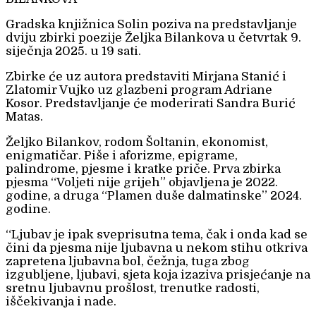
Gradska knjižnica Solin poziva na predstavljanje
dviju zbirki poezije Željka Bilankova u četvrtak 9.
siječnja 2025. u 19 sati.
Zbirke će uz autora predstaviti Mirjana Stanić i
Zlatomir Vujko uz glazbeni program Adriane
Kosor. Predstavljanje će moderirati Sandra Burić
Matas.
Željko Bilankov, rodom Šoltanin, ekonomist,
enigmatičar. Piše i aforizme, epigrame,
palindrome, pjesme i kratke priče. Prva zbirka
pjesma “Voljeti nije grijeh” objavljena je 2022.
godine, a druga “Plamen duše dalmatinske” 2024.
godine.
“Ljubav je ipak sveprisutna tema, čak i onda kad se
čini da pjesma nije ljubavna u nekom stihu otkriva
zapretena ljubavna bol, čežnja, tuga zbog
izgubljene, ljubavi, sjeta koja izaziva prisjećanje na
sretnu ljubavnu prošlost, trenutke radosti,
iščekivanja i nade.