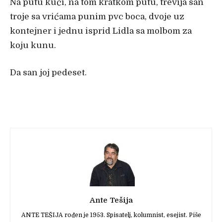
Na putu ku
ći, na tom kratkom putu, trevija san
troje sa vrićama punim pvc boca, dvoje uz
kontejner i jednu isprid Lidla sa molbom za
koju kunu.
Da san joj pedeset.
Ante Tešija
ANTE TEŠIJA rođen je 1953. Spisatelj, kolumnist, esejist. Piše