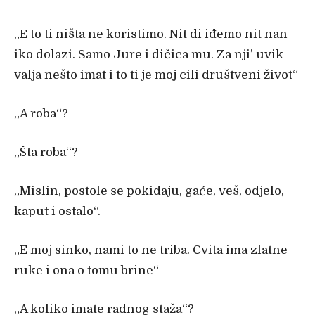
„
E to ti ništa ne koristimo. Nit di i
đemo nit nan
iko dolazi. Samo Jure i dičica mu. Za nji’ uvik
valja nešto imat i to ti je moj cili društveni život“
„
A roba“?
„
Šta roba“?
„
Mislin, postole se pokidaju, ga
će, veš, odjelo,
kaput i ostalo“.
„
E moj sinko, nami to ne triba. Cvita ima zlatne
ruke i ona o tomu brine“
„
A koliko imate radnog staža“?