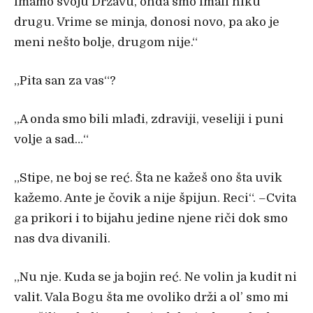
imamo svoju Državu, onda smo imali niku
drugu. Vrime se minja, donosi novo, pa ako je
meni nešto bolje, drugom nije.“
„
Pita san za vas“?
„
A onda smo bili mla
đi, zdraviji, veseliji i puni
volje a sad…“
„
Stipe, ne boj se re
ć. Šta ne kažeš ono šta uvik
kažemo. Ante je čovik a nije špijun. Reci“. –Cvita
ga prikori i to bijahu jedine njene riči dok smo
nas dva divanili.
„
Nu nje. Kuda se ja bojin re
ć. Ne volin ja kudit ni
valit. Vala Bogu šta me ovoliko drži a ol’ smo mi