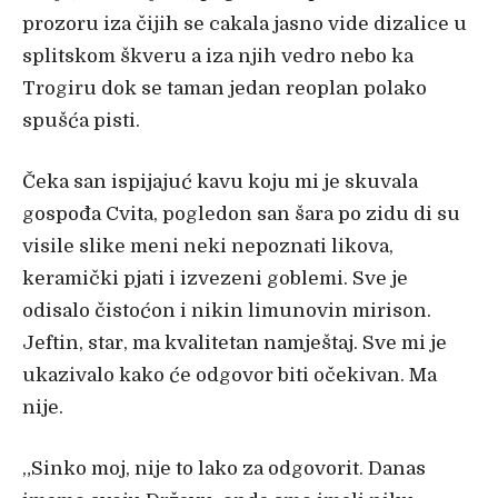
prozoru iza čijih se cakala jasno vide dizalice u
splitskom škveru a iza njih vedro nebo ka
Trogiru dok se taman jedan reoplan polako
spušća pisti.
Čeka san ispijajuć kavu koju mi je skuvala
gospođa Cvita, pogledon san šara po zidu di su
visile slike meni neki nepoznati likova,
keramički pjati i izvezeni goblemi. Sve je
odisalo čistoćon i nikin limunovin mirison.
Jeftin, star, ma kvalitetan namještaj. Sve mi je
ukazivalo kako će odgovor biti očekivan. Ma
nije.
„
Sinko moj, nije to lako za odgovorit. Danas