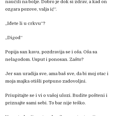
naučili na bolje. Dobro je dok si zdrav, a kad on
ozgara pozove, valja ić“.
„
I
đete li u crkvu“?
„
Digod“
Popija san kavu, pozdravija se i oša. Oša sa
nelagodom. Usput i ponosan. Zašto?
Jer san uradija sve, ama baš sve, da bi moj otac i
moja majka otišli potpuno zadovoljni.
Priupitajte se i vi o vašoj ulozi. Budite pošteni i
priznajte sami sebi. To bar nije teško.