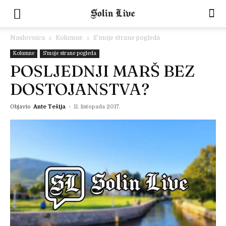
Naslovnica
Kolumne
S’moje strane pogleda
Kolumne
S’moje strane pogleda
POSLJEDNJI MARŠ BEZ
DOSTOJANSTVA?
Objavio
Ante Tešija
-
11. listopada 2017.