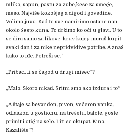
mliko, sapun, pastu za zube,kese za smeće,
meso. Najviše kokošjeg a digod i govedine.
Volimo juvu. Kad to sve namirimo ostane nan
okolo šesto kuna. To držimo ko oči u glavi. U to
se dira samo za likove, kruv kojeg moraš kupit
svaki dan i za nike nepridvidive potribe. A znaš
kako to iđe. Potroši se.“
„
Pribaci li se
čagod u drugi misec“?
„
Malo. Skoro nikad. Sritni smo ako izdura i to“
„
A štaje sa bevandon, pivon, ve
čeron vanka,
odlaskon u gostionu, na trešetu, balote, goste
primit i otić na selo. Liti se okupat. Kino.
Kazalište“?