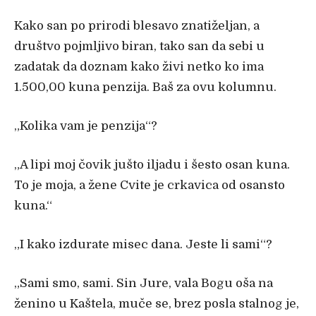
Kako san po prirodi blesavo znatiželjan, a
društvo pojmljivo biran, tako san da sebi u
zadatak da doznam kako živi netko ko ima
1.500,00 kuna penzija. Baš za ovu kolumnu.
„
Kolika vam je penzija“?
„
A lipi moj
čovik jušto iljadu i šesto osan kuna.
To je moja, a žene Cvite je crkavica od osansto
kuna.“
„
I kako izdurate misec dana. Jeste li sami“?
„
Sami smo, sami. Sin Jure, vala Bogu oša na
ženino u Kaštela, mu
če se, brez posla stalnog je,