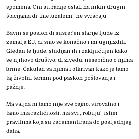
spomena. Oni su radije ostali na nikin drugin
štacijama di „metuzalemi“ ne svra
ćaju.
Bavin se poslon di susre
ćen starije ljude iz
zemalja EU, di smo se konačno i mi ugnjizdili.
Gledan te ljude, studijan ih i zaključujen kako
se njihovo društvo, di živedu, nesebično o njima
brine. Ćakulan sa njima i otkrivan kako je tamo
taj životni termin pod paskon poštovanja i
pažnje.
Ma valjda ni tamo nije sve bajno, virovatno i
tamo ima razli
čitosti, ma svi „robuju“ istim
pravilima koja su zacementirana do posljednjeg
daha.