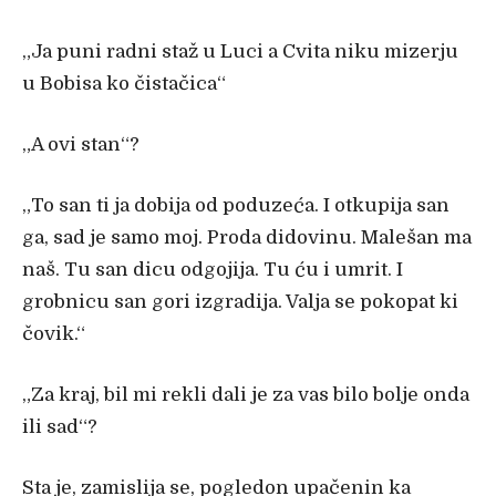
„
Ja puni radni staž u Luci a Cvita niku mizerju
u Bobisa ko
čistačica“
„
A ovi stan“?
„
To san ti ja dobija od poduze
ća. I otkupija san
ga, sad je samo moj. Proda didovinu. Malešan ma
naš. Tu san dicu odgojija. Tu ću i umrit. I
grobnicu san gori izgradija. Valja se pokopat ki
čovik.“
„
Za kraj, bil mi rekli dali je za vas bilo bolje onda
ili sad“?
Sta je, zamislija se, pogledon upa
čenin ka