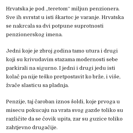
Hrvatska je pod „teretom“ miljun penzionera.
Sve ih svrstat u isti škartoc je varanje. Hrvatska
se nakrcala sa dvi potpune suprotnosti
penzionerskog imena.
Jedni koje je zbroj godina tamo utura i drugi
koji su krivudavim stazama modernosti sebe
parkirali na sigurno. I jedni i drugi jedu isti
kola
č pa nije teško pretpostavit ko brže, i više,
žvače slasticu sa pladnja.
Penzije, taj
čaroban iznos šoldi, koje prvoga u
misecu pokucaju na vrata svog gazde toliko su
različite da se čovik upita, zar su guzice toliko
zahtjevno drugačije.