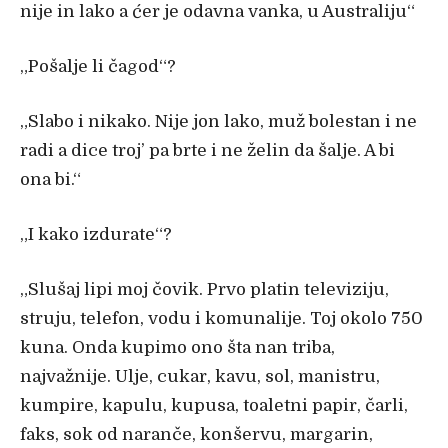
nije in lako a ćer je odavna vanka, u Australiju“
„
Pošalje li
čagod“?
„
Slabo i nikako. Nije jon lako, muž bolestan i ne
radi a dice troj’ pa brte i ne želin da šalje. A bi
ona bi.“
„
I kako izdurate“?
„
Slušaj lipi moj
čovik. Prvo platin televiziju,
struju, telefon, vodu i komunalije. Toj okolo 750
kuna. Onda kupimo ono šta nan triba,
najvažnije. Ulje, cukar, kavu, sol, manistru,
kumpire, kapulu, kupusa, toaletni papir, čarli,
faks, sok od naranče, konšervu, margarin,