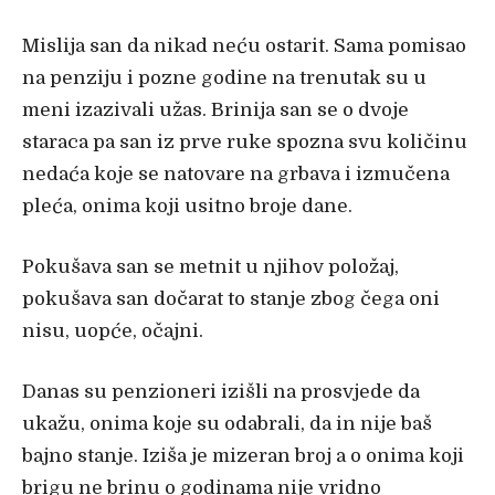
Mislija san da nikad ne
ću ostarit. Sama pomisao
na penziju i pozne godine na trenutak su u
meni izazivali užas. Brinija san se o dvoje
staraca pa san iz prve ruke spozna svu količinu
nedaća koje se natovare na grbava i izmučena
pleća, onima koji usitno broje dane.
Pokušava san se metnit u njihov položaj,
pokušava san do
čarat to stanje zbog čega oni
nisu, uopće, očajni.
Danas su penzioneri izišli na prosvjede da
ukažu, onima koje su odabrali, da in nije baš
bajno stanje. Iziša je mizeran broj a o onima koji
brigu ne brinu o godinama nije vridno