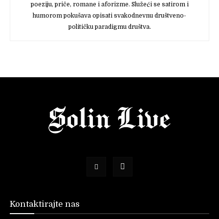
poeziju, priče, romane i aforizme. Služeći se satirom i
humorom pokušava opisati svakodnevnu društveno-
političku paradigmu društva.
Kontaktirajte nas