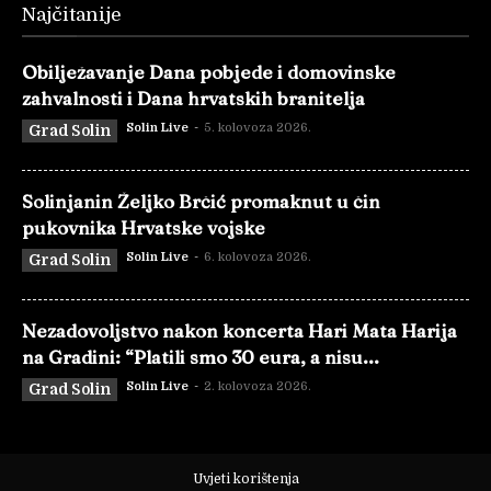
Najčitanije
Obilježavanje Dana pobjede i domovinske
zahvalnosti i Dana hrvatskih branitelja
Solin Live
-
5. kolovoza 2026.
Grad Solin
Solinjanin Željko Brčić promaknut u čin
pukovnika Hrvatske vojske
Solin Live
-
6. kolovoza 2026.
Grad Solin
Nezadovoljstvo nakon koncerta Hari Mata Harija
na Gradini: “Platili smo 30 eura, a nisu...
Solin Live
-
2. kolovoza 2026.
Grad Solin
Uvjeti korištenja