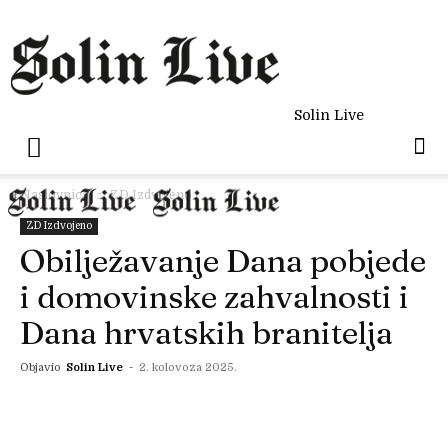
Solin Live
Naslovnica
ZD Izdvojeno
ZD Izdvojeno
Obilježavanje Dana pobjede
i domovinske zahvalnosti i
Dana hrvatskih branitelja
Objavio
Solin Live
-
2. kolovoza 2025.