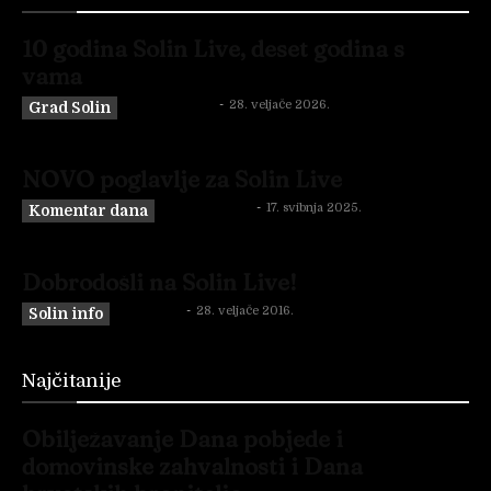
10 godina Solin Live, deset godina s
vama
Neven Gabrić
-
28. veljače 2026.
Grad Solin
NOVO poglavlje za Solin Live
Neven Gabrić
-
17. svibnja 2025.
Komentar dana
Dobrodošli na Solin Live!
Solin Live
-
28. veljače 2016.
Solin info
Najčitanije
Obilježavanje Dana pobjede i
domovinske zahvalnosti i Dana