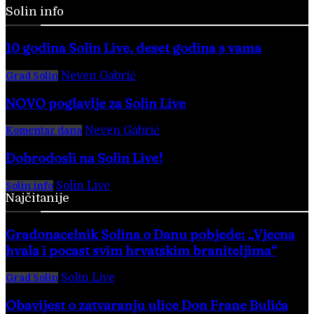
Solin info
10 godina Solin Live, deset godina s vama
Neven Gabrić
-
28. veljače 2026.
Grad Solin
NOVO poglavlje za Solin Live
Neven Gabrić
-
17. svibnja 2025.
Komentar dana
Dobrodošli na Solin Live!
Solin Live
-
28. veljače 2016.
Solin info
Najčitanije
Gradonačelnik Solina o Danu pobjede: „Vječna
hvala i počast svim hrvatskim braniteljima“
Solin Live
-
8. kolovoza 2026.
Grad Solin
Obavijest o zatvaranju ulice Don Frane Bulića