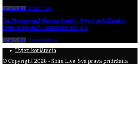
Solin Live
-
4. kolovoza 2026.
Grad Solin
24.Memorijal Slaven Jurić – Prvo polufinale:
OMLADINAC – JADRAN KS 1:2
Miro Podrug
-
5. kolovoza 2026.
Grad Solin
Uvjeti korištenja
© Copyright 2026 - Solin Live. Sva prava pridržana