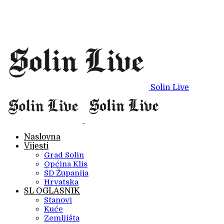
Solin Live
Naslovna
Vijesti
Grad Solin
Općina Klis
SD Županija
Hrvatska
SL OGLASNIK
Stanovi
Kuće
Zemljišta