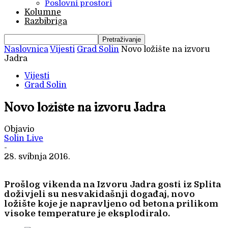
Poslovni prostori
Kolumne
Razbibriga
Naslovnica
Vijesti
Grad Solin
Novo ložište na izvoru
Jadra
Vijesti
Grad Solin
Novo ložište na izvoru Jadra
Objavio
Solin Live
-
28. svibnja 2016.
Prošlog vikenda na Izvoru Jadra gosti iz Splita
doživjeli su nesvakidašnji događaj, novo
ložište koje je napravljeno od betona prilikom
visoke temperature je eksplodiralo.