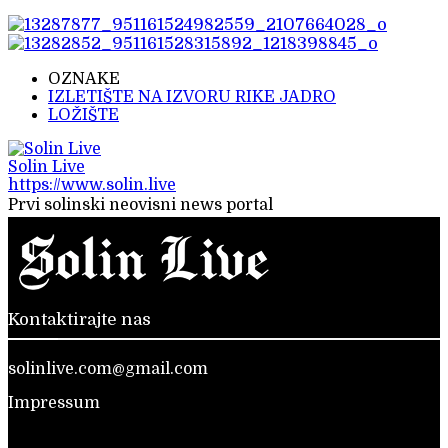
OZNAKE
IZLETIŠTE NA IZVORU RIKE JADRO
LOŽIŠTE
Solin Live
https://www.solin.live
Prvi solinski neovisni news portal
Kontaktirajte nas
solinlive.com@gmail.com
Impressum