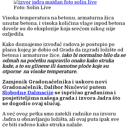
Foto: Solin Live
Visoka temperatura na betonu, armaturna žica
unutar betona, i visoka količina vlage ispod betona
dovele su do eksplozije koja srećom nikog nije
ozljedila.
Kako doznajemo izvođač radova je postupio po
planu kojeg je dobio od Grada da izgradi ložište od
betona i armaturne žice,
iako bi normalno bilo da se
odmah na početku napravilo onako kako struka
kaže, a to su glinene ili šamotne ploče koje su
otporne na visoke temperature.
Zamjenik Gradonačelnika i uskoro novi
Gradonačelnik, Dalibor Ninčević putem
Slobodne Dalmacije
se ispričao građanima i
posjetiteljima našega grada i izvora Jadra što
se dogodio ovaj slučaj.
A već ovog petka smo zatekli radnike na izvoru
Jadra u obnavljanju ložišta, ali ovaj puta ipak sve
će biti rađeno kako struka nalaže.