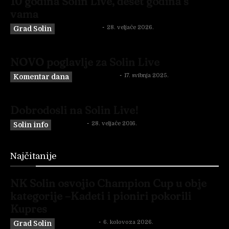
10 godina Solin Live, deset godina s
vama
Neven Gabrić
-
28. veljače 2026.
Grad Solin
NOVO poglavlje za Solin Live
Neven Gabrić
-
17. svibnja 2025.
Komentar dana
Dobrodošli na Solin Live!
Solin Live
-
28. veljače 2016.
Solin info
Najčitanije
NK Solin osvojio Champion Cup u obje
kategorije –Kadeti i pioniri pokorili
Kupres
Miro Podrug
-
6. kolovoza 2026.
Grad Solin