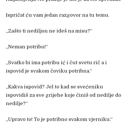
Ispričat ću vam jedan razgovor na tu temu.
„Zašto ti nediljon ne ideš na misu?“
„Neman potribu!“
„Svatko bi ima potribu ić i čut svetu rič a i
ispovid je svakom čoviku potribna.“
„Kakva ispovid? Jel to kad se svećeniku
ispovidiš za sve grijehe koje činiš od nedilje do
nedilje?“
„Upravo to! To je potribno svakom vjerniku.“