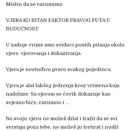
Mislin da se razumimo.
VJERA KO BITAN FAKTOR PRAVOG PUTA U
BUDUĆNOST
U zadnje vrime smo svidoci pustih pitanja okolo
vjere, vjerovanja i dokazivanja.
Vjera je neotuđivo pravo svakog pojedinca.
Vjera je alat lakšeg jedrenja kroz vrimena koja
nadolaze. Sa vjerom se čovik dokazuje kao
svjesno biće, razumno i …
No svoju vjeru ne možeš dilat i tražit da se svi
svrstaju poza tebe, ne možeš ju tretirat i nudit