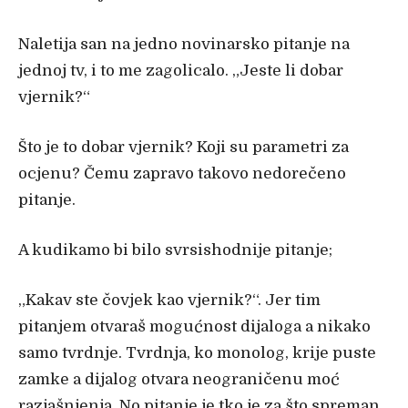
Naletija san na jedno novinarsko pitanje na
jednoj tv, i to me zagolicalo. „Jeste li dobar
vjernik?“
Što je to dobar vjernik? Koji su parametri za
ocjenu? Čemu zapravo takovo nedorečeno
pitanje.
A kudikamo bi bilo svrsishodnije pitanje;
„Kakav ste čovjek kao vjernik?“. Jer tim
pitanjem otvaraš mogućnost dijaloga a nikako
samo tvrdnje. Tvrdnja, ko monolog, krije puste
zamke a dijalog otvara neograničenu moć
razjašnjenja. No pitanje je tko je za što spreman.