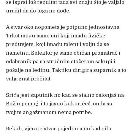
se isprsi loš rezultat tada svi znaju što je valjalo
uradit da do toga ne dođe.
A stvar oko nogometa je potpuno jednostavna.
Trkat mogu samo oni koji imadu fizičke
preduvjete, koji imadu talent i volju da se
nametnu. Selektor je samo običan promatrač i
odabranik pa sa stručnim stožerom sakupi i
pošalje na ledinu. Taktiku dirigira suparnik a to
valja znat pročitat.
Srića jest saputnik no kad se stalno oslonjaš na
Božju pomoć, i to jasno kukuričeš, onda sa
tvojim angažmanom nema potribe.
Rekoh, vjera je stvar pojedinca no kad cilu