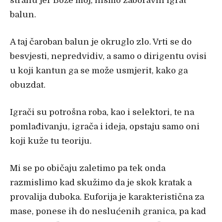
stranu jer Bože moj, nismo zaboravili igrat
balun.
A taj čaroban balun je okruglo zlo. Vrti se do
besvjesti, nepredvidiv, a samo o dirigentu ovisi
u koji kantun ga se može usmjerit, kako ga
obuzdat.
Igrači su potrošna roba, kao i selektori, te na
pomlađivanju, igrača i ideja, opstaju samo oni
koji kuže tu teoriju.
Mi se po običaju zaletimo pa tek onda
razmislimo kad skužimo da je skok kratak a
provalija duboka. Euforija je karakteristična za
mase, ponese ih do neslućenih granica, pa kad