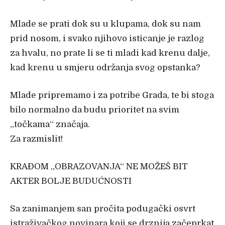
Mlade se prati dok su u klupama, dok su nam
prid nosom, i svako njihovo isticanje je razlog
za hvalu, no prate li se ti mladi kad krenu dalje,
kad krenu u smjeru održanja svog opstanka?
Mlade pripremamo i za potribe Grada, te bi stoga
bilo normalno da budu prioritet na svim
„točkama“ značaja.
Za razmislit!
KRAĐOM „OBRAZOVANJA“ NE MOŽEŠ BIT
AKTER BOLJE BUDUĆNOSTI
Sa zanimanjem san pročita podugački osvrt
istraživačkog novinara koji se drznija začeprkat