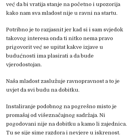
već da bi vratija stanje na početno i upozorija
kako nam sva mladost nije u ravni na startu.
Potribno je to razjasnit jer kad si i sam svjedok
takovog interesa onda ti nitko nema pravo
prigovorit već se upitat kakve izjave u
budućnosti ima plasirati a da bude
vjerodostojan.
Naša mladost zaslužuje ravnopravnost a to je
uvjet da svi budu na dobitku.
Instaliranje podobnog na pogrešno misto je
promašaj od višeznačajnog sadržaja. Ni
pogodovani nije na dobitku a kamo li zajednica.
Tu se sije sime razdora i nevjere u iskrenost.