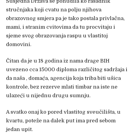
Susjedna Država se ponudila ko rasadnik
stručnjaka koji cvatu na polju njihova
obrazovnog smjera pa je tako postala privlačna,
mami, i stranim cvitovima da tu procvitaju i
sjeme svog obrazovanja raspu u vlastitoj
domovini.
Čitan da je u 18 godina iz nama drage BIH
uvezeno cca 15000 diploma različitog sadržaja i
da naša , domaća, agencija koja triba biti ušica
kontrole, bez rezerve mlati timbar na iste ne
ulazeći u nijednu drugu sumnju.
A svatko onaj ko pored vlastitog sveučilišta, u
kvartu, poteže na dalek put ima pred sebom
jedan upit.