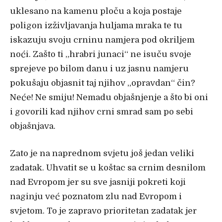
uklesano na kamenu ploču a koja postaje
poligon izživljavanja huljama mraka te tu
iskazuju svoju crninu namjera pod okriljem
noći. Zašto ti „hrabri junaci“ ne isuču svoje
sprejeve po bilom danu i uz jasnu namjeru
pokušaju objasnit taj njihov „opravdan“ čin?
Neće! Ne smiju! Nemadu objašnjenje a što bi oni
i govorili kad njihov crni smrad sam po sebi
objašnjava.
Zato je na naprednom svjetu još jedan veliki
zadatak. Uhvatit se u koštac sa crnim desnilom
nad Evropom jer su sve jasniji pokreti koji
naginju već poznatom zlu nad Evropom i
svjetom. To je zapravo prioritetan zadatak jer