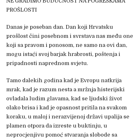
NE GRADIMO BUDUĆNOST NA POGREŠKAMA
PROŠLOSTI
Danas je poseban dan. Dan koji Hrvatsku
prošlost čini posebnom i svrstava nas među one
koji sa pravom i ponosom, ne samo na ovi dan,
mogu istaći svoj barjak hrabrosti, poštenja i
pripadnosti naprednom svjetu.
Tamo dalekih godina kad je Evropu natkrija
mrak, kad je razum nesta a mržnja histerijski
ovladala ludim glavama, kad se ljudski život
olako brisa i kad je opasnost pritila na svakom
koraku, u maloj i nerazvijenoj državi upalija se
plamen otpora da izreste u buktinju, u
neprocjenjivu pomoć stvaranja slobode sa