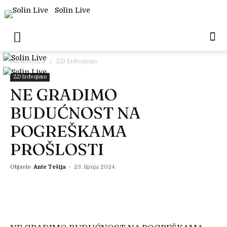
Solin Live
Naslovnica
ZD Izdvojeno
ZD Izdvojeno
NE GRADIMO
BUDUĆNOST NA
POGREŠKAMA
PROŠLOSTI
Objavio
Ante Tešija
-
23. lipnja 2024.