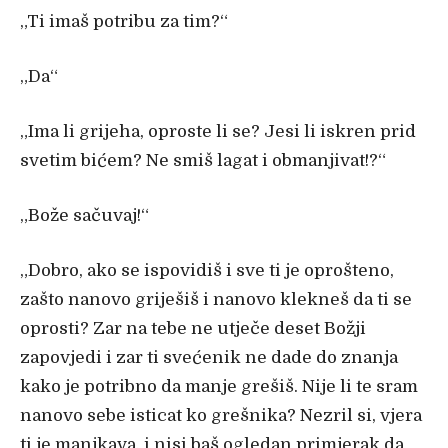
„Ti imaš potribu za tim?“
„Da“
„Ima li grijeha, oproste li se? Jesi li iskren prid
svetim bićem? Ne smiš lagat i obmanjivat!?“
„Bože sačuvaj!“
„Dobro, ako se ispovidiš i sve ti je oprošteno,
zašto nanovo griješiš i nanovo klekneš da ti se
oprosti? Zar na tebe ne utječe deset Božji
zapovjedi i zar ti svećenik ne dade do znanja
kako je potribno da manje grešiš. Nije li te sram
nanovo sebe isticat ko grešnika? Nezril si, vjera
ti je manjkava, i nisi baš ogledan primjerak da