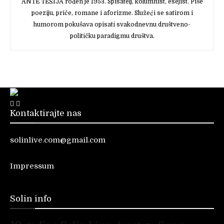
ANTE TEŠIJA rođen je 1953. Spisatelj, kolumnist, esejist. Piše
poeziju, priče, romane i aforizme. Služeći se satirom i
humorom pokušava opisati svakodnevnu društveno-
političku paradigmu društva.
Kontaktirajte nas
solinlive.com@gmail.com
Impressum
Solin info