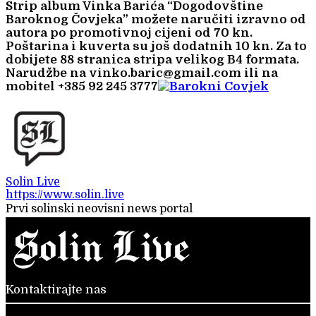
Strip album Vinka Barića “Dogodovštine
Baroknog Čovjeka” možete naručiti izravno od
autora po promotivnoj cijeni od 70 kn.
Poštarina i kuverta su još dodatnih 10 kn. Za to
dobijete 88 stranica stripa velikog B4 formata.
Narudžbe na vinko.baric@gmail.com ili na
mobitel +385 92 245 3777
Solin Live
https://www.solin.live
Prvi solinski neovisni news portal
Kontaktirajte nas