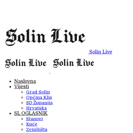
Solin Live
Naslovna
Vijesti
Grad Solin
Općina Klis
SD Županija
Hrvatska
SL OGLASNIK
Stanovi
Kuće
Zemljišta