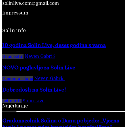
solinlive.com@gmail.com
Impressum
Solin info
10 godina Solin Live, deset godina s vama
Neven Gabrić
-
28. veljače 2026.
Grad Solin
NOVO poglavlje za Solin Live
Neven Gabrić
-
17. svibnja 2025.
Komentar dana
Dobrodošli na Solin Live!
Solin Live
-
28. veljače 2016.
Solin info
Najčitanije
Gradonačelnik Solina o Danu pobjede: „Vječna