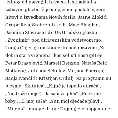
jednog od najvećih hrvatskih skladatelja
zabavne glazbe, čije su pjesme postale vječni
hitovi u izvedbama Novih fosila, Jasne Zlokić,
Grupe Riva, Srebrenih krila, Maje Blagdan,
Jasmina Stavrosa i dr. Uz Gradsku glazbu
„Zvonimir“ pod dirigentskim vodstvom mo.
Tonća Ćićerića na koncertu pod nazivom „Za
dobra stara vremena“ kao solisti nastupit će
Petar Dragojević, Marsell Benzon, Nataša Reić
Matković, Julijana Sekelez, Mirjana Pocrnjić,
Sanja Ivančić i Kristijan Ordulj. Na programu su
pjesme „Skitnica“, „Ključ je ispodo otirača“,
„Najdraže moje“, „Ja sam za ples“, „Rock me
baby“, „E, moj saša“, „Šuti moj dječače plavi“,
„Milena“ i mnoge druge Dujmićeve uspješnice.