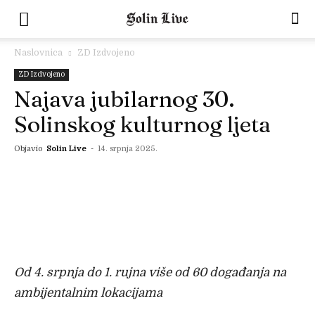
Naslovnica
ZD Izdvojeno
ZD Izdvojeno
Najava jubilarnog 30.
Solinskog kulturnog ljeta
Objavio
Solin Live
-
14. srpnja 2025.
Od 4. srpnja do 1. rujna
više od 60 događanja na
ambijentalnim lokacijama