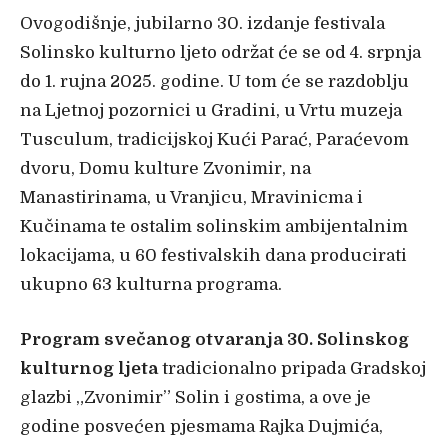
Ovogodišnje, jubilarno 30. izdanje festivala
Solinsko kulturno ljeto održat će se od 4. srpnja
do 1. rujna 2025. godine. U tom će se razdoblju
na Ljetnoj pozornici u Gradini, u Vrtu muzeja
Tusculum, tradicijskoj Kući Parać, Paraćevom
dvoru, Domu kulture Zvonimir, na
Manastirinama, u Vranjicu, Mravinicma i
Kučinama te ostalim solinskim ambijentalnim
lokacijama, u 60 festivalskih dana producirati
ukupno 63 kulturna programa.
Program svečanog otvaranja 30. Solinskog
kulturnog ljeta
tradicionalno pripada Gradskoj
glazbi „Zvonimir” Solin i gostima, a ove je
godine posvećen pjesmama Rajka Dujmića,