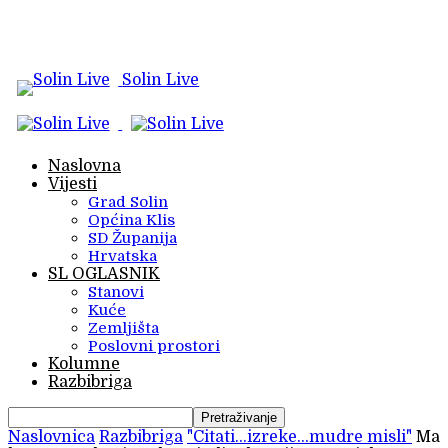
Solin Live
Naslovna
Vijesti
Grad Solin
Općina Klis
SD Županija
Hrvatska
SL OGLASNIK
Stanovi
Kuće
Zemljišta
Poslovni prostori
Kolumne
Razbibriga
Naslovnica
Razbibriga
"Citati...izreke...mudre misli"
Ma