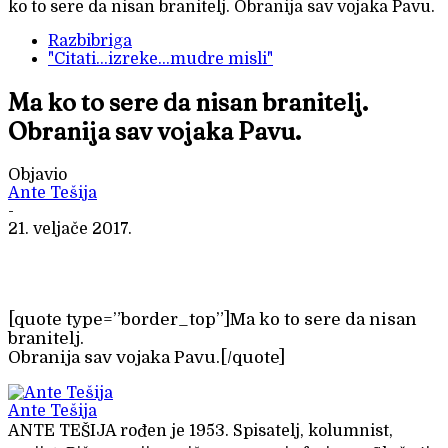
ko to sere da nisan branitelj. Obranija sav vojaka Pavu.
Razbibriga
"Citati...izreke...mudre misli"
Ma ko to sere da nisan branitelj.
Obranija sav vojaka Pavu.
Objavio
Ante Tešija
-
21. veljače 2017.
[quote type=”border_top”]Ma ko to sere da nisan
branitelj.
Obranija sav vojaka Pavu.[/quote]
Ante Tešija
ANTE TEŠIJA rođen je 1953. Spisatelj, kolumnist,