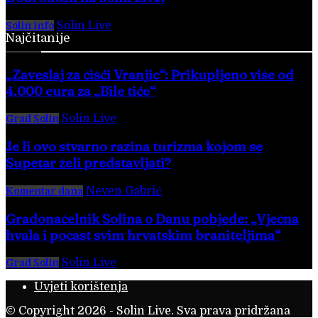
Solin Live
-
28. veljače 2016.
Solin info
Najčitanije
„Zaveslaj za čišći Vranjic“: Prikupljeno više od
4.000 eura za „Bile tiće“
Solin Live
-
8. kolovoza 2026.
Grad Solin
Je li ovo stvarno razina turizma kojom se
Supetar želi predstavljati?
Neven Gabrić
-
3. kolovoza 2026.
Komentar dana
Gradonačelnik Solina o Danu pobjede: „Vječna
hvala i počast svim hrvatskim braniteljima“
Solin Live
-
8. kolovoza 2026.
Grad Solin
Uvjeti korištenja
© Copyright 2026 - Solin Live. Sva prava pridržana