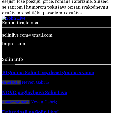
esejist. Piše poeziju, priče, romane i aforizme. Služeći
se satirom i humorom pokušava opisati svakodnevnu
društveno-političku paradigmu društva.
Kontaktirajte nas
solinlive.com@gmail.com
Impressum
Solin info
10 godina Solin Live, deset godina s vama
Neven Gabrić
-
28. veljače 2026.
Grad Solin
NOVO poglavlje za Solin Live
Neven Gabrić
-
17. svibnja 2025.
Komentar dana
Dobrodošli na Solin Live!