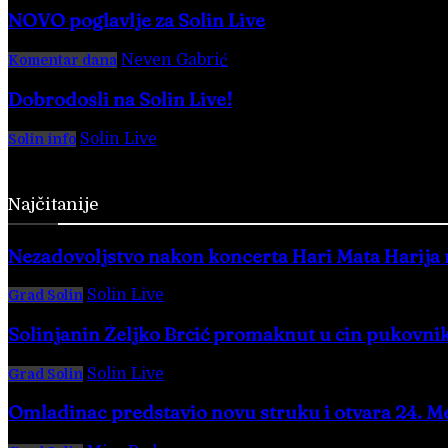
NOVO poglavlje za Solin Live
Neven Gabrić
-
17. svibnja 2025.
Komentar dana
Dobrodošli na Solin Live!
Solin Live
-
28. veljače 2016.
Solin info
Najčitanije
Nezadovoljstvo nakon koncerta Hari Mata Harija na 
Solin Live
-
2. kolovoza 2026.
Grad Solin
Solinjanin Željko Brčić promaknut u čin pukovni
Solin Live
-
6. kolovoza 2026.
Grad Solin
Omladinac predstavio novu struku i otvara 24. Me