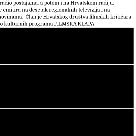
radio postajama, a potom i na Hrvatskom radiju,
 emitira na desetak regionalnih televizija i na
 novinama. Član je Hrvatskog društva filmskih kritičara
ideo kulturnih programa FILMSKA KLAPA.