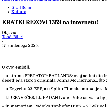
Grad Solin
Kultura
KRATKI REZOVI 1359 na internetu!
Objavio
Tonči Bibić
-
17. studenoga 2025.
U ovoj emisiji:
– u kinima PREDATOR: BADLANDS: ovaj sedmi dio franš
desetljeća starog originala Johna McTiernana… što z
– u Zagrebu 23. ZFF, a u Splitu Filmske mutacije s
– LIJEPA VEČER, LIJEP DAN Ivone Juke ostvario lijep
– in memoriam: Radojka Tanhofer (1927 – 2025): od