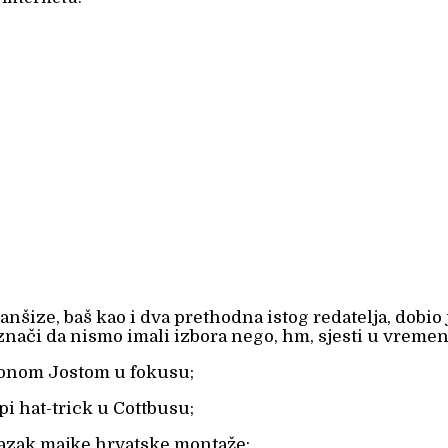
ize, baš kao i dva prethodna istog redatelja, dobio j
nači da nismo imali izbora nego, hm, sjesti u vremens
 Jonom Jostom u fokusu;
i hat-trick u Cottbusu;
lazak majke hrvatske montaže;