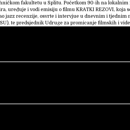
ehničkom fakultetu u Splitu. Početkom 90-ih na lokalnim 
ira, uređuje i vodi emisiju o filmu KRATKI REZOVI, koja se
ao jazz recenzije, osvrte i intervjue u dnevnim i tjednim
SU), te predsjednik Udruge za promicanje filmskih i v