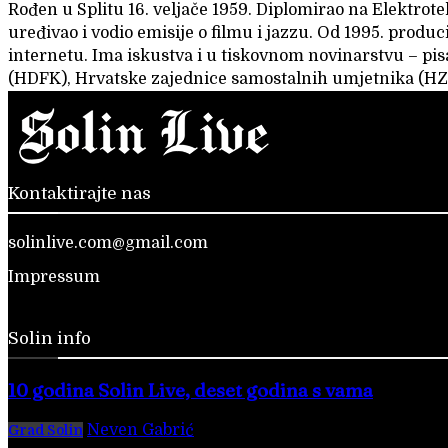
Rođen u Splitu 16. veljače 1959. Diplomirao na Elektrot
uređivao i vodio emisije o filmu i jazzu. Od 1995. produc
internetu. Ima iskustva i u tiskovnom novinarstvu – pis
(HDFK), Hrvatske zajednice samostalnih umjetnika (HZ
Kontaktirajte nas
solinlive.com@gmail.com
Impressum
Solin info
10 godina Solin Live, deset godina s vama
Neven Gabrić
-
28. veljače 2026.
Grad Solin