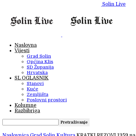
Solin Live
Naslovna
Vijesti
Grad Solin
Općina Klis
SD Županija
Hrvatska
SL OGLASNIK
Stanovi
Kuće
Zemljišta
Poslovni prostori
Kolumne
Razbibriga
Naslovnica
Grad Solin
Kultura
KRATKI REZOVI 1359 na 