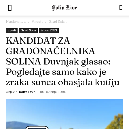
Naslovnica
Vijesti
Grad Solin
Vijesti
Grad Solin
izbori 2021
KANDIDAT ZA
GRADONAČELNIKA
SOLINA Duvnjak glasao:
Pogledajte samo kako je
zraka sunca obasjala kutiju
Objavio
Solin Live
-
30. svibnja 2021.