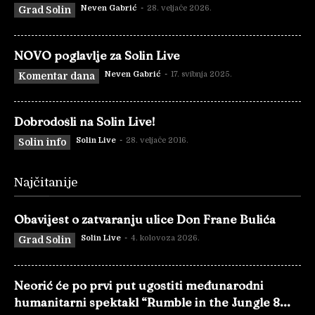
Neven Gabrić
-
28. veljače 2026.
Grad Solin
NOVO poglavlje za Solin Live
Neven Gabrić
-
17. svibnja 2025.
Komentar dana
Dobrodošli na Solin Live!
Solin Live
-
28. veljače 2016.
Solin info
Najčitanije
Obavijest o zatvaranju ulice Don Frane Bulića
Solin Live
-
4. kolovoza 2026.
Grad Solin
Neorić će po prvi put ugostiti međunarodni
humanitarni spektakl “Rumble in the Jungle 8...