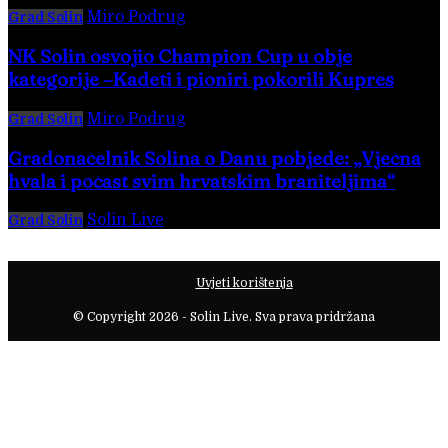
Miro Podrug
-
10. kolovoza 2026.
Grad Solin
NK Solin osvojio Champion Cup u obje
kategorije –Kadeti i pioniri pokorili Kupres
Miro Podrug
-
6. kolovoza 2026.
Grad Solin
Gradonačelnik Solina o Danu pobjede: „Vječna
hvala i počast svim hrvatskim braniteljima“
Solin Live
-
8. kolovoza 2026.
Grad Solin
Uvjeti korištenja
© Copyright 2026 - Solin Live. Sva prava pridržana