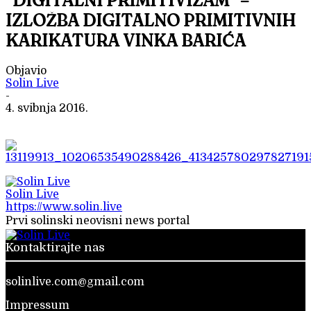
“DIGITALNI PRIMITIVIZAM” –
IZLOŽBA DIGITALNO PRIMITIVNIH
KARIKATURA VINKA BARIĆA
Objavio
Solin Live
-
4. svibnja 2016.
Solin Live
https://www.solin.live
Prvi solinski neovisni news portal
Kontaktirajte nas
solinlive.com@gmail.com
Impressum