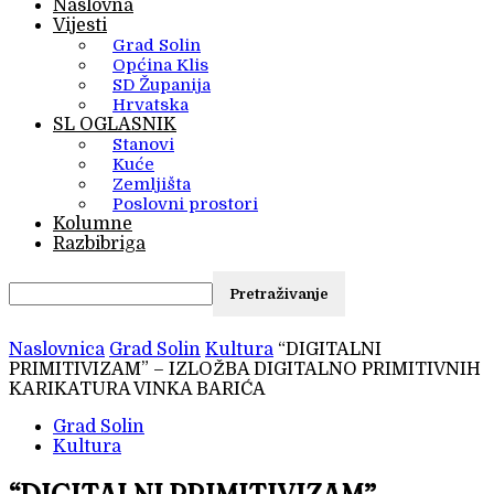
Naslovna
Vijesti
Grad Solin
Općina Klis
SD Županija
Hrvatska
SL OGLASNIK
Stanovi
Kuće
Zemljišta
Poslovni prostori
Kolumne
Razbibriga
Naslovnica
Grad Solin
Kultura
“DIGITALNI
PRIMITIVIZAM” – IZLOŽBA DIGITALNO PRIMITIVNIH
KARIKATURA VINKA BARIĆA
Grad Solin
Kultura