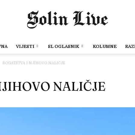
VNA
VIJESTI
SL OGLASNIK
KOLUMNE
RAZ
Solin
BOGATSTVA I NJIHOVO NALIČJE
NJIHOVO NALIČJE
Live