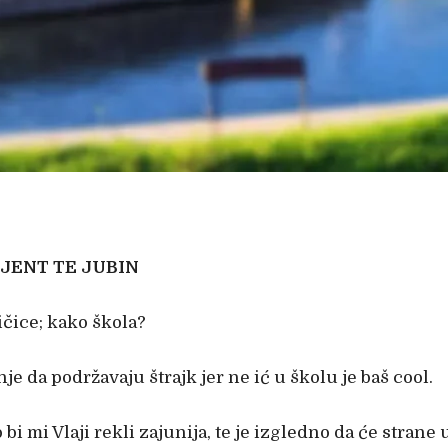
IJENT TE JUBIN
ičice; kako škola?
e da podržavaju štrajk jer ne ić u školu je baš cool.
o bi mi Vlaji rekli zajunija, te je izgledno da će stran