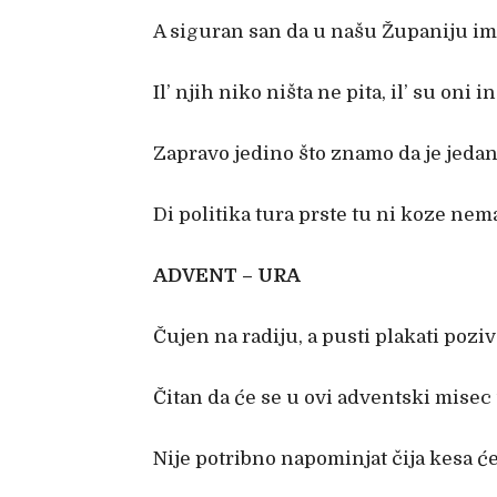
A siguran san da u našu Županiju i
Il’ njih niko ništa ne pita, il’ su oni i
Zapravo jedino što znamo da je jedan
Di politika tura prste tu ni koze nema
ADVENT – URA
Čujen na radiju, a pusti plakati pozi
Čitan da će se u ovi adventski misec
Nije potribno napominjat čija kesa ć