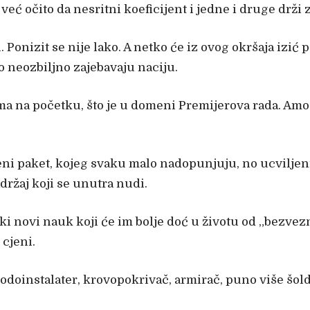
e već očito da nesritni koeficijent i jedne i druge drži
. Ponizit se nije lako. A netko će iz ovog okršaja izić 
o neozbiljno zajebavaju naciju.
ma na početku, što je u domeni Premijerova rada. Amo d
i paket, kojeg svaku malo nadopunjuju, no ucviljeni 
adržaj koji se unutra nudi.
eki novi nauk koji će im bolje doć u životu od „bezve
 cjeni.
 vodoinstalater, krovopokrivač, armirač, puno više šol