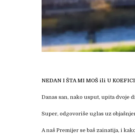
NEDAN I ŠTA MI MOŠ ili U KOEFIC
Danas san, nako usput, upita dvoje d
Super, odgovoriše uglas uz objašnjenj
A naš Premijer se baš zainatija, i kak