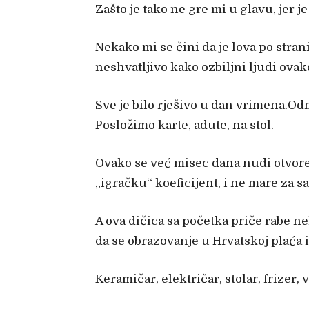
Zašto je tako ne gre mi u glavu, jer j
Nekako mi se čini da je lova po strani
neshvatljivo kako ozbiljni ljudi ovak
Sve je bilo rješivo u dan vrimena.Od
Posložimo karte, adute, na stol.
Ovako se već misec dana nudi otvoren
„igračku“ koeficijent, i ne mare za s
A ova dičica sa početka priče rabe n
da se obrazovanje u Hrvatskoj plaća i
Keramičar, električar, stolar, frizer,