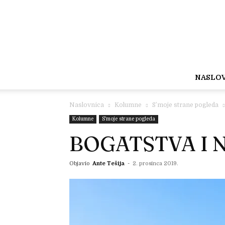
NASLO
Naslovnica
Kolumne
S’moje strane pogleda
Kolumne
S’moje strane pogleda
BOGATSTVA I 
Objavio
Ante Tešija
-
2. prosinca 2019.