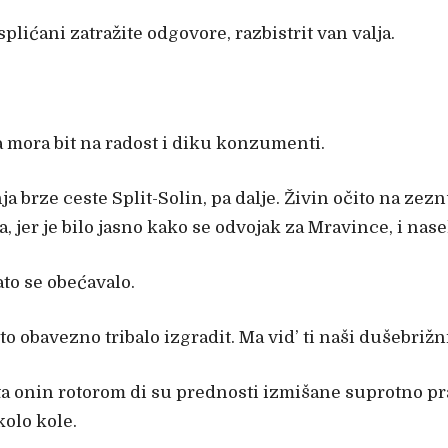
plićani zatražite odgovore, razbistrit van valja.
 mora bit na radost i diku konzumenti.
a brze ceste Split-Solin, pa dalje. Živin očito na zez
jer je bilo jasno kako se odvojak za Mravince, i nasel
ato se obećavalo.
to obavezno tribalo izgradit. Ma vid’ ti naši dušebrižn
ta onin rotorom di su prednosti izmišane suprotno prav
olo kole.