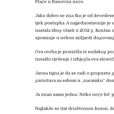
Plaće u Banovini neće.
Jako dobro se zna tko je od devedese
tjek postupka. A najjednostavnije je 
nastala zbog vlasti u 2012 g. Kontan u
spominje u nekon miljardi dugovanja
Ova ovrha je proizišla iz sudskog pro
iznašlo rješenje i izbjegla ova strav
Javna tajna je da se radi o propustu 
garnitura sa sobom u „naramku“ donosi
Ja znan samo jedno. Nitko neće bit’ 
Najlakše se itat društvenon keson, do