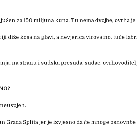
ljušen za 150 miljuna kuna. Tu nema dvojbe, ovrha je s
i diže kosa na glavi, a nevjerica virovatno, tuče labr
ćanja, na stranu i sudska presuda, sudac, ovrhovodit
TNO?
a neuspjeh.
un Grada Splita jer je izvjesno da će mnoge osnovnbe