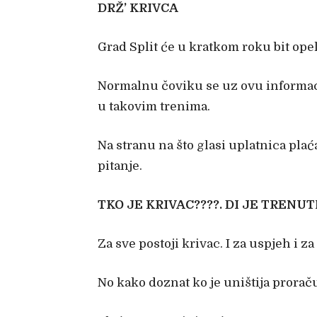
DRŽ’ KRIVCA
Grad Split će u kratkom roku bit ope
Normalnu čoviku se uz ovu informacij
u takovim trenima.
Na stranu na što glasi uplatnica pla
pitanje.
TKO JE KRIVAC????. DI JE TRENU
Za sve postoji krivac. I za uspjeh i z
No kako doznat ko je uništija prorač