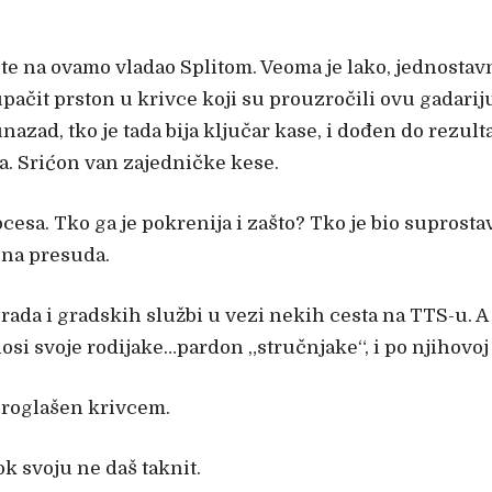
te na ovamo vladao Splitom. Veoma je lako, jednostavn
upačit prston u krivce koji su prouzročili ovu gadarij
nazad, tko je tada bija ključar kase, i dođen do rezult
. Srićon van zajedničke kese.
cesa. Tko ga je pokrenija i zašto? Tko je bio suprostav
ična presuda.
grada i gradskih službi u vezi nekih cesta na TTS-u. A
 svoje rodijake…pardon „stručnjake“, i po njihovoj kva
proglašen krivcem.
k svoju ne daš taknit.