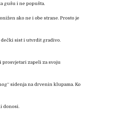
 za gušu i ne popušta.
ponižen ako ne i obe strane. Prosto je
ečki sist i utvrdit gradivo.
prosvjetari zapeli za svoju
znog“ sidenja na drvenin klupama. Ko
di donosi.