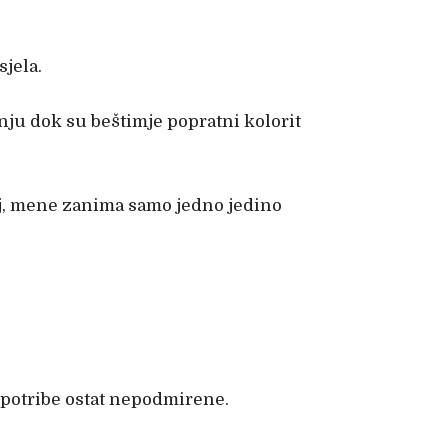
jela.
nju dok su beštimje popratni kolorit
elj, mene zanima samo jedno jedino
 potribe ostat nepodmirene.