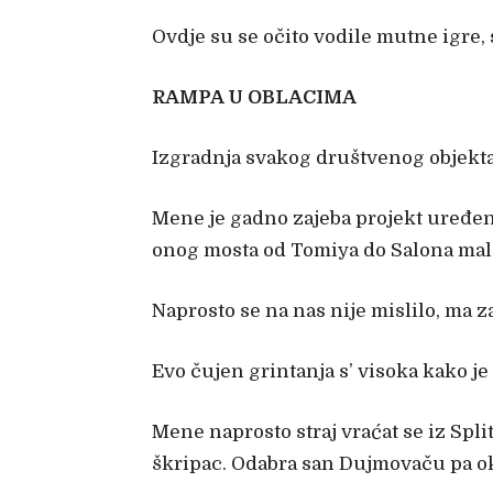
Ovdje su se očito vodile mutne igre, s
RAMPA U OBLACIMA
Izgradnja svakog društvenog objekta
Mene je gadno zajeba projekt uređenj
onog mosta od Tomiya do Salona mala, 
Naprosto se na nas nije mislilo, ma z
Evo čujen grintanja s’ visoka kako je 
Mene naprosto straj vraćat se iz Spli
škripac. Odabra san Dujmovaču pa ok