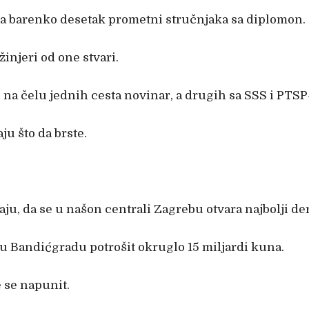
ma barenko desetak prometni stručnjaka sa diplomon.
nžinjeri od one stvari.
 na čelu jednih cesta novinar, a drugih sa SSS i PTSP
ju što da brste.
vaju, da se u našon centrali Zagrebu otvara najbolji de
 u Bandićgradu potrošit okruglo 15 miljardi kuna.
e se napunit.