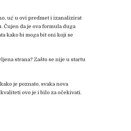
o, uć u ovi predmet i izanalizirat
u. Čujen da je ova formula duga
ata kako bi moga bit oni koji se
ljena strana? Zašto se nije u startu
 kako je poznato, svaka nova
liteti ovo je i bilo za očekivati.